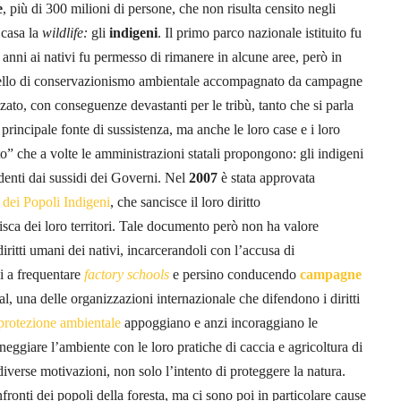
e
, più di 300 milioni di persone, che non risulta censito negli
 casa la
wildlife:
gli
indigeni
. Il primo parco nazionale istituito fu
nni ai nativi fu permesso di rimanere in alcune aree, però in
modello di conservazionismo ambientale accompagnato da campagne
zato, con conseguenze devastanti per le tribù, tanto che si parla
principale fonte di sussistenza, ma anche le loro case e i loro
ito” che a volte le amministrazioni statali propongono: gli indigeni
ndenti dai sussidi dei Governi. Nel
2007
è stata approvata
i dei Popoli Indigeni
, che sancisce il loro diritto
isca dei loro territori. Tale documento però non ha valore
diritti umani dei nativi, incarcerandoli con l’accusa di
i a frequentare
factory schools
e persino conducendo
campagne
, una delle organizzazioni internazionale che difendono i diritti
 protezione ambientale
appoggiano e anzi incoraggiano le
eggiare l’ambiente con le loro pratiche di caccia e agricoltura di
diverse motivazioni, non solo l’intento di proteggere la natura.
onfronti dei popoli della foresta, ma ci sono poi in particolare cause