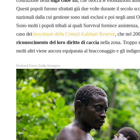
costruzione della
diga Gibe III
, che blocca le esondazioni ann
Questi popoli furono sfrattati già due volte durante il secolo s
nazionali dalla cui gestione sono stati esclusi e poi negli anni Ot
Sono molti i popoli tribali ai quali Survival fornisce assistenza,
caso dei
boscimani della Central Kalahari Reserve
, che nel 200
riconoscimento del loro diritto di caccia
nella zona. Troppo sp
molti altri viene ancora equiparata al bracconaggio e gli indigen
Embed from Getty Images