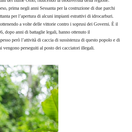
uali del fiume Omo, riducendo la biodiversità della regione.
corso, prima negli anni Sessanta per la costruzione di due parchi
tanta per l’apertura di alcuni impianti estrattivi di idrocarburi.
 ottenendo a volte delle vittorie contro i soprusi dei Governi. È il
6, dopo anni di battaglie legali, hanno ottenuto il
esso però l’attività di caccia di sussistenza di questo popolo e di
i vengono perseguiti al posto dei cacciatori illegali.