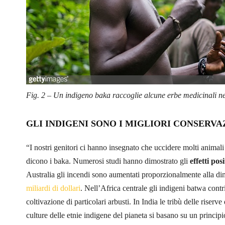
Fig. 2 – Un indigeno baka raccoglie alcune erbe medicinali ne
GLI INDIGENI SONO I MIGLIORI CONSERVA
“I nostri genitori ci hanno insegnato che uccidere molti animal
dicono i baka. Numerosi studi hanno dimostrato gli
effetti pos
Australia gli incendi sono aumentati proporzionalmente alla di
miliardi di dollari
. Nell’Africa centrale gli indigeni batwa contr
coltivazione di particolari arbusti. In India le tribù delle riserv
culture delle etnie indigene del pianeta si basano su un princ