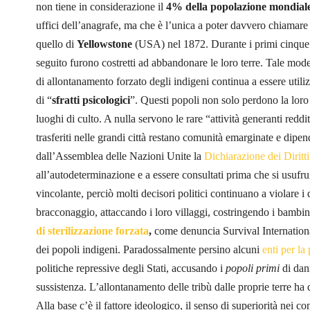
non tiene in considerazione il
4%
della popolazione mondial
uffici dell’anagrafe, ma che è l’unica a poter davvero chiamare
quello di
Yellowstone
(USA) nel 1872. Durante i primi cinque a
seguito furono costretti ad abbandonare le loro terre. Tale 
di allontanamento forzato degli indigeni continua a essere utiliz
di “
sfratti psicologici
”. Questi popoli non solo perdono la loro 
luoghi di culto. A nulla servono le rare “attività generanti redd
trasferiti nelle grandi città restano comunità emarginate e dipe
dall’Assemblea delle Nazioni Unite la
Dichiarazione dei Diritt
all’autodeterminazione e a essere consultati prima che si usufru
vincolante, perciò molti decisori politici continuano a violare i 
bracconaggio, attaccando i loro villaggi, costringendo i bambin
di sterilizzazione forzata
,
come denuncia Survival International
dei popoli indigeni. Paradossalmente persino alcuni
enti per la
politiche repressive degli Stati, accusando i
popoli primi
di dann
sussistenza. L’allontanamento delle tribù dalle proprie terre ha 
Alla base c’è il fattore ideologico, il senso di superiorità nei c