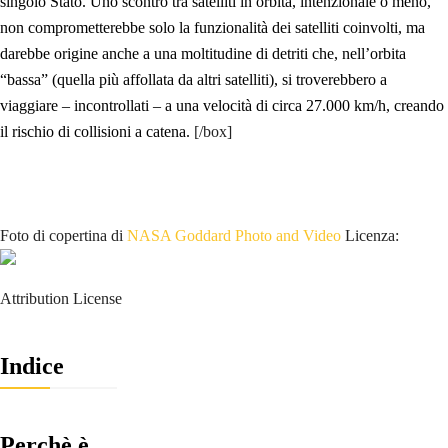
singolo Stato. Uno scontro tra satelliti in orbita, intenzionale o meno,
non comprometterebbe solo la funzionalità dei satelliti coinvolti, ma
darebbe origine anche a una moltitudine di detriti che, nell’orbita
“bassa” (quella più affollata da altri satelliti), si troverebbero a
viaggiare – incontrollati – a una velocità di circa 27.000 km/h, creando
il rischio di collisioni a catena.
[/box]
Foto di copertina di
NASA Goddard Photo and Video
Licenza:
Attribution License
Indice
Perchè è