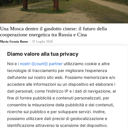
Una Mosca dentro il gasdotto cinese: il futuro della
cooperazione energetica tra Russia e Cina
Maria Grazia Russo
-
31 Luglio 2026
Diamo valore alla tua privacy
Noi e
i nostri {{count}} partner
utilizziamo cookie e altre
tecnologie di tracciamento per migliorare l'esperienza
dell'utente sul nostro sito web. Possiamo memorizzare e/o
accedere alle informazioni su un dispositivo ed elaborare i
dati personali, come l’indirizzo IP e i dati di navigazione, al
fine di fornire pubblicità e contenuti personalizzati, per
consentire la misurazione della pubblicità e dei contenuti,
ricerche sul pubblico e per sviluppare servizi. Inoltre,
possiamo utilizzare dati precisi di geolocalizzazione e
Il ritorno di Xi a Pyongyang
identificazione attraverso la scansione del dispositivo.
Annachiara Maddaloni
-
23 Luglio 2026