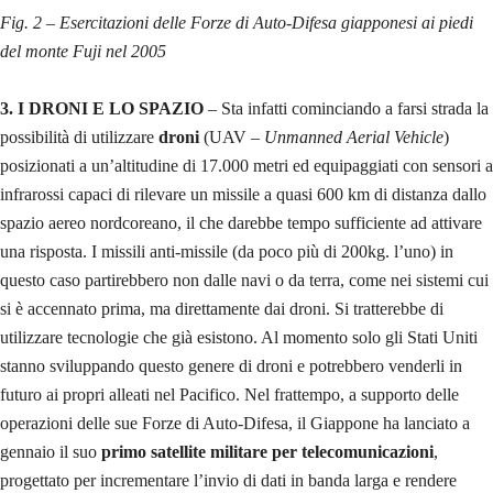
Fig. 2 – Esercitazioni delle Forze di Auto-Difesa giapponesi ai piedi
del monte Fuji nel 2005
3. I DRONI E LO SPAZIO
– Sta infatti cominciando a farsi strada la
possibilità di utilizzare
droni
(UAV –
Unmanned Aerial Vehicle
)
posizionati a un’altitudine di 17.000 metri ed equipaggiati con sensori a
infrarossi capaci di rilevare un missile a quasi 600 km di distanza dallo
spazio aereo nordcoreano, il che darebbe tempo sufficiente ad attivare
una risposta. I missili anti-missile (da poco più di 200kg. l’uno) in
questo caso partirebbero non dalle navi o da terra, come nei sistemi cui
si è accennato prima, ma direttamente dai droni. Si tratterebbe di
utilizzare tecnologie che già esistono. Al momento solo gli Stati Uniti
stanno sviluppando questo genere di droni e potrebbero venderli in
futuro ai propri alleati nel Pacifico. Nel frattempo, a supporto delle
operazioni delle sue Forze di Auto-Difesa, il Giappone ha lanciato a
gennaio il suo
primo satellite militare per telecomunicazioni
,
progettato per incrementare l’invio di dati in banda larga e rendere