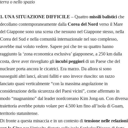
terra o nello spazio
1. UNA SITUAZIONE DIFFICILE
– Quattro
missili balistici
che
decollano contemporaneamente dalla
Corea del Nord
verso il Mare
del Giappone sono una scena che nessuno nel Giappone stesso, nella
Corea del Sud e nella comunità internazionale nel suo complesso,
avrebbe mai voluto vedere. Sapere poi che tre su quattro hanno
raggiunto la ‘zona economica esclusiva’ giapponese, a 250 km dalla
costa, deve aver risvegliato gli
incubi peggiori
di un Paese che del
nucleare porta ancora le cicatrici. Era marzo. Da allora si sono
susseguiti altri lanci, alcuni falliti e uno invece riuscito: un razzo
lanciato quasi verticalmente “con la massima angolazione in
considerazione della sicurezza del Paesi vicini”, come affermato in
modo “magnanimo” dal leader nordcoreano Kim Jong-un. Con diversa
traiettoria avrebbe potuto volare per 4.500 km fino all’isola di Guam,
territorio statunitense.
Di fronte a questa minaccia e in un contesto di
tensione nelle relazioni