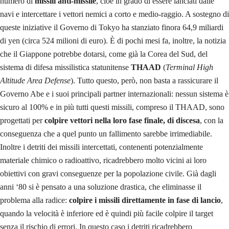
numero di
missili anti-missile
, cioè in grado di essere lanciati dalle
navi e intercettare i vettori nemici a corto e medio-raggio. A sostegno di
queste iniziative il Governo di Tokyo ha stanziato finora 64,9 miliardi
di yen (circa 524 milioni di euro). È di pochi mesi fa, inoltre, la notizia
che il Giappone potrebbe dotarsi, come già la Corea del Sud, del
sistema di difesa missilistica statunitense
THAAD
(
Terminal High
Altitude Area Defense
). Tutto questo, però, non basta a rassicurare il
Governo Abe e i suoi principali partner internazionali: nessun sistema è
sicuro al 100% e in più tutti questi missili, compreso il THAAD, sono
progettati per
colpire vettori nella loro fase finale, di discesa
, con la
conseguenza che a quel punto un fallimento sarebbe irrimediabile.
Inoltre i detriti dei missili intercettati, contenenti potenzialmente
materiale chimico o radioattivo, ricadrebbero molto vicini ai loro
obiettivi con gravi conseguenze per la popolazione civile. Già dagli
anni ‘80 si è pensato a una soluzione drastica, che eliminasse il
problema alla radice:
colpire i missili direttamente in fase di lancio
,
quando la velocità è inferiore ed è quindi più facile colpire il target
senza il rischio di errori. In questo caso i detriti ricadrebbero