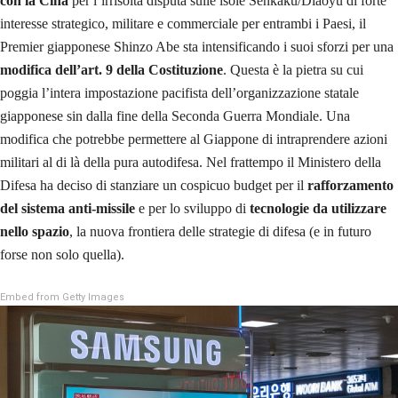
con la Cina
per l’irrisolta disputa sulle isole Senkaku/Diaoyu di forte
interesse strategico, militare e commerciale per entrambi i Paesi, il
Premier giapponese Shinzo Abe sta intensificando i suoi sforzi per una
modifica dell’art. 9 della Costituzione
. Questa è la pietra su cui
poggia l’intera impostazione pacifista dell’organizzazione statale
giapponese sin dalla fine della Seconda Guerra Mondiale. Una
modifica che potrebbe permettere al Giappone di intraprendere azioni
militari al di là della pura autodifesa. Nel frattempo il Ministero della
Difesa ha deciso di stanziare un cospicuo budget per il
rafforzamento
del sistema anti-missile
e per lo sviluppo di
tecnologie da utilizzare
nello spazio
, la nuova frontiera delle strategie di difesa (e in futuro
forse non solo quella).
Embed from Getty Images