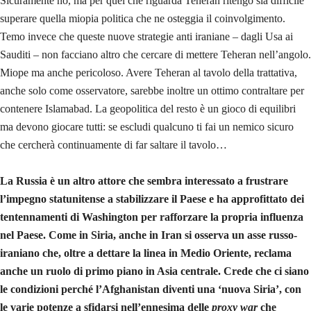
Sicuramente no, ma per quel che riguarda Teheran ritengo sia difficile
superare quella miopia politica che ne osteggia il coinvolgimento.
Temo invece che queste nuove strategie anti iraniane – dagli Usa ai
Sauditi – non facciano altro che cercare di mettere Teheran nell’angolo.
Miope ma anche pericoloso. Avere Teheran al tavolo della trattativa,
anche solo come osservatore, sarebbe inoltre un ottimo contraltare per
contenere Islamabad. La geopolitica del resto è un gioco di equilibri
ma devono giocare tutti: se escludi qualcuno ti fai un nemico sicuro
che cercherà continuamente di far saltare il tavolo…
La Russia è un altro attore che sembra interessato a frustrare
l’impegno statunitense a stabilizzare il Paese e ha approfittato dei
tentennamenti di Washington per rafforzare la propria influenza
nel Paese. Come in Siria, anche in Iran si osserva un asse russo-
iraniano che, oltre a dettare la linea in Medio Oriente, reclama
anche un ruolo di primo piano in Asia centrale. Crede che ci siano
le condizioni perché l’Afghanistan diventi una ‘nuova Siria’, con
le varie potenze a sfidarsi nell’ennesima delle
proxy war
che