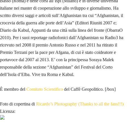
Basso (Roma) e tiene corsi all’Ispi (Milano) e in diverse università
italiane nei master di cooperazione allo sviluppo e giornalismo. Ha
scritto diversi saggi e articoli sull’Afghanistan tra cui “Afghanistan, il
crocevia della guerra alle porte dell’Asia” (Editori Riuniti 2007 e;
Diario da Kabul, Appunti da una città sulla linea del fronte (ObarraO
2010). Per i suoi reportage radiofonici dall’Afghanistan su Radio3 ha
ricevuto nel 2008 il premio Antonio Russo e nel 2011 ha ritirato il
Premio Terzani per la pace per Afgana, di cui è stato coideatore e
portavoce dal 2007 al 2013. E’ con la principessa Soraya Malek
responsabile della sezione “Afghanistan” del Festival del Corto
dell’Isola d’Elba. Vive tra Roma e Kabul.
È membro del
Comitato Scientifico
del Caffè Geopolitico. [/box]
Foto di copertina di
Ricardo’s Photography (Thanks to all the fans!!!)
Licenza: