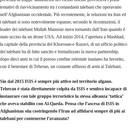
tentativi di riavvicinamento tra i comandanti talebani che operavano
nell’Afghanistan occidentale. Più recentemente, le relazioni tra Iran ed
i talebani si sono notevolmente espanse; secondo le ricostruzioni, il
leader dei talebani Mullah Mansour stava tornando dall’Iran quando è
stato ucciso da un drone USA. Ad inizio 2014, l’apertura a Mashhad,
la capitale della provincia del Khorosan-e Razavi, di un ufficio politico
dei talebani ha di fatto sancito e formalizzato la nuova partnership,
dopo dieci anni in cui il poroso confine orientale iraniano ha favorito,
con il benestare di Teheran, un costante afflusso di armi ai Talebani.
Sin dal 2015 ISIS è sempre più attivo nel territorio afgano.
Teheran è stata direttamente colpita da ISIS e sembra incapace di
instaurare con tale gruppo terroristico la stessa alleanza ‘tattica’
che aveva stabilito con Al-Qaeda. Pensa che l’ascesa di ISIS in
Afghanistan stia costringendo l’Iran ad affidarsi sempre di più ai
talebani per contenerne l’avanzata?