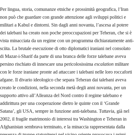
Per lingua, storia, comunanze etniche e prossimità geografica, l’Iran
non può che guardare con grande attenzione agli sviluppi politici e
militari a Kabul e dintorni. Sin dagli anni novanta, l’ascesa al potere
dei talebani ha creato non poche preoccupazioni per Teheran, che si è
vista minacciata da un regime con un programma dichiaratamente anti-
sciita. La brutale esecuzione di otto diplomatici iraniani nel consolato
di Mazar-i-Sharif da parte di una branca delle forze talebane aveva
persino rischiato di innescare una pericolosissima
escalation
militare
con le forze iraniane pronte ad attaccare i talebani nelle loro roccaforti
afgane. Il divario ideologico che separa Teheran dai talebani aveva
creato le condizioni, nella seconda metà degli anni novanta, per un
supporto attivo all’Alleanza del Nord contro il regime talebano e
addirittura per una cooperazione dietro le quinte con il ‘Grande
Satana’, gli USA, sempre in funzione anti-talebana. Tuttavia, già nel
2002, il fragile matrimonio di interessi tra Washington e Teheran in
Afghanistan sembrava terminato, e la minaccia rappresentata dalla
presenza di truppe statunitensi nel vicino oriente provocava i primi