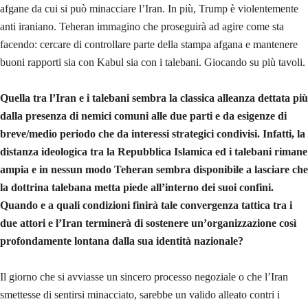
afgane da cui si può minacciare l’Iran. In più, Trump è violentemente
anti iraniano. Teheran immagino che proseguirà ad agire come sta
facendo: cercare di controllare parte della stampa afgana e mantenere
buoni rapporti sia con Kabul sia con i talebani. Giocando su più tavoli.
Quella tra l’Iran e i talebani sembra la classica alleanza dettata più
dalla presenza di nemici comuni alle due parti e da esigenze di
breve/medio periodo che da interessi strategici condivisi. Infatti, la
distanza ideologica tra la Repubblica Islamica ed i talebani rimane
ampia e in nessun modo Teheran sembra disponibile a lasciare che
la dottrina talebana metta piede all’interno dei suoi confini.
Quando e a quali condizioni finirà tale convergenza tattica tra i
due attori e l’Iran terminerà di sostenere un’organizzazione così
profondamente lontana dalla sua identità nazionale?
Il giorno che si avviasse un sincero processo negoziale o che l’Iran
smettesse di sentirsi minacciato, sarebbe un valido alleato contri i