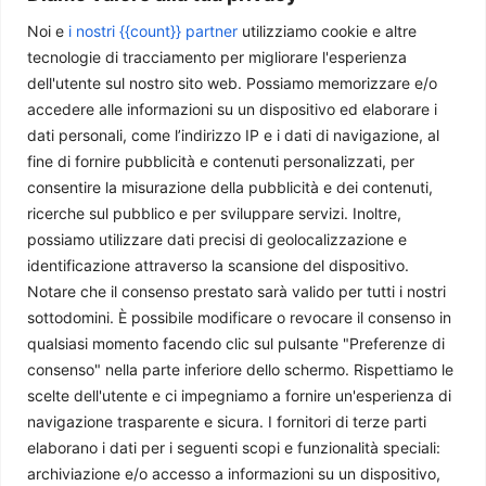
Noi e
i nostri {{count}} partner
utilizziamo cookie e altre
tecnologie di tracciamento per migliorare l'esperienza
dell'utente sul nostro sito web. Possiamo memorizzare e/o
accedere alle informazioni su un dispositivo ed elaborare i
dati personali, come l’indirizzo IP e i dati di navigazione, al
Chi siamo
fine di fornire pubblicità e contenuti personalizzati, per
consentire la misurazione della pubblicità e dei contenuti,
ricerche sul pubblico e per sviluppare servizi. Inoltre,
Il Caffè Geopolitico è una Associazione di Promozione Sociale. Dal
possiamo utilizzare dati precisi di geolocalizzazione e
2009 parliamo di politica internazionale, per diffondere una
identificazione attraverso la scansione del dispositivo.
conoscenza accessibile e aggiornata delle dinamiche geopolitiche che
Notare che il consenso prestato sarà valido per tutti i nostri
segnano il mondo che ci circonda.
sottodomini. È possibile modificare o revocare il consenso in
C.F./P.IVA 11078490965 - Testata giornalistica registrata presso il
qualsiasi momento facendo clic sul pulsante "Preferenze di
Tribunale di Milano aut. n.398 del 10/12/2013 - ISSN 2384-9975
consenso" nella parte inferiore dello schermo. Rispettiamo le
Scrivici:
redazione@ilcaffegeopolitico.net
scelte dell'utente e ci impegniamo a fornire un'esperienza di
navigazione trasparente e sicura. I fornitori di terze parti
elaborano i dati per i seguenti scopi e funzionalità speciali:
Seguici
archiviazione e/o accesso a informazioni su un dispositivo,