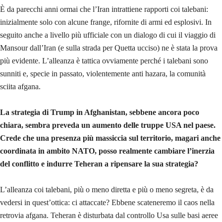
È da parecchi anni ormai che l’Iran intrattiene rapporti coi talebani:
inizialmente solo con alcune frange, rifornite di armi ed esplosivi. In
seguito anche a livello più ufficiale con un dialogo di cui il viaggio di
Mansour dall’Iran (e sulla strada per Quetta ucciso) ne è stata la prova
più evidente. L’alleanza è tattica ovviamente perché i talebani sono
sunniti e, specie in passato, violentemente anti hazara, la comunità
sciita afgana.
La strategia di Trump in Afghanistan, sebbene ancora poco
chiara, sembra preveda un aumento delle truppe USA nel paese.
Crede che una presenza più massiccia sul territorio, magari anche
coordinata in ambito NATO, posso realmente cambiare l’inerzia
del conflitto e indurre Teheran a ripensare la sua strategia?
L’alleanza coi talebani, più o meno diretta e più o meno segreta, è da
vedersi in quest’ottica: ci attaccate? Ebbene scateneremo il caos nella
retrovia afgana. Teheran è disturbata dal controllo Usa sulle basi aeree