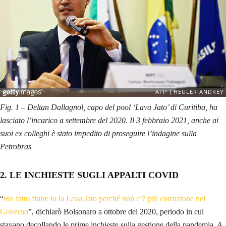
Fig. 1 – Deltan Dallagnol, capo del pool ‘Lava Jato’ di Curitiba, ha
lasciato l’incarico a settembre del 2020. Il 3 febbraio 2021, anche ai
suoi ex colleghi è stato impedito di proseguire l’indagine sulla
Petrobras
2. LE INCHIESTE SUGLI APPALTI COVID
“
Ho fatto finire io la Lava Jato perché non c’è più corruzione nel
Governo
”, dichiarò Bolsonaro a ottobre del 2020, periodo in cui
stavano decollando le prime inchieste sulla gestione della pandemia. A