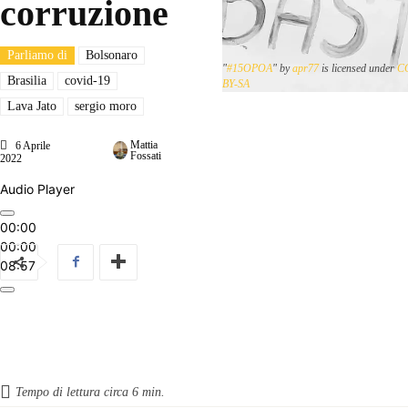
corruzione
Parliamo di
Bolsonaro
"
#15OPOA
" by
apr77
is licensed under
C
Brasilia
covid-19
BY-SA
Lava Jato
sergio moro
Mattia
6 Aprile
Fossati
2022
Audio Player
00:00
00:00
08:57
Tempo di lettura circa
6
min.