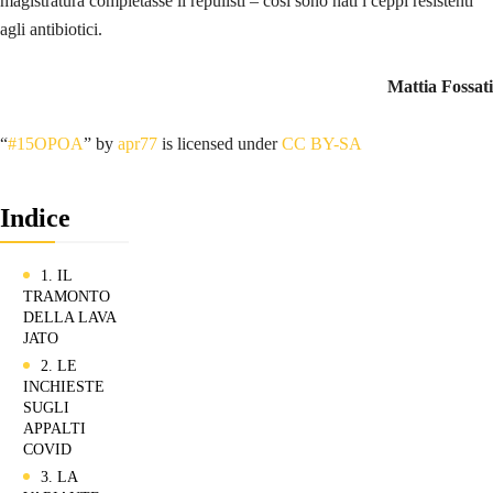
magistratura completasse il repulisti – così sono nati i ceppi resistenti
agli antibiotici.
Mattia Fossati
“
#15OPOA
” by
apr77
is licensed under
CC BY-SA
Indice
1. IL
TRAMONTO
DELLA LAVA
JATO
2. LE
INCHIESTE
SUGLI
APPALTI
COVID
3. LA