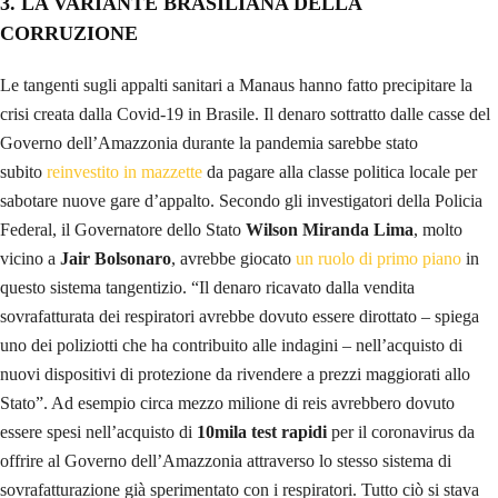
3.
LA VARIANTE BRASILIANA DELLA
CORRUZIONE
Le tangenti sugli appalti sanitari a Manaus hanno fatto precipitare la
crisi creata dalla Covid-19 in Brasile. Il denaro sottratto dalle casse del
Governo dell’Amazzonia durante la pandemia sarebbe stato
subito
reinvestito in mazzette
da pagare alla classe politica locale per
sabotare nuove gare d’appalto. Secondo gli investigatori della Policia
Federal, il Governatore dello Stato
Wilson Miranda Lima
, molto
vicino a
Jair Bolsonaro
, avrebbe giocato
un ruolo di primo piano
in
questo sistema tangentizio. “Il denaro ricavato dalla vendita
sovrafatturata dei respiratori avrebbe dovuto essere dirottato – spiega
uno dei poliziotti che ha contribuito alle indagini – nell’acquisto di
nuovi dispositivi di protezione da rivendere a prezzi maggiorati allo
Stato”. Ad esempio circa mezzo milione di reis avrebbero dovuto
essere spesi nell’acquisto di
10mila test rapidi
per il coronavirus da
offrire al Governo dell’Amazzonia attraverso lo stesso sistema di
sovrafatturazione già sperimentato con i respiratori. Tutto ciò si stava