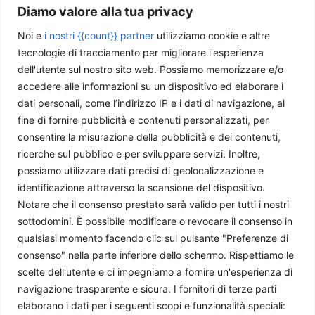
Diamo valore alla tua privacy
Noi e
i nostri {{count}} partner
utilizziamo cookie e altre
tecnologie di tracciamento per migliorare l'esperienza
dell'utente sul nostro sito web. Possiamo memorizzare e/o
accedere alle informazioni su un dispositivo ed elaborare i
È tornata la democrazia in Brasile con Lula?
dati personali, come l’indirizzo IP e i dati di navigazione, al
Massimiliano Garavalli
-
21 Agosto 2024
fine di fornire pubblicità e contenuti personalizzati, per
consentire la misurazione della pubblicità e dei contenuti,
ricerche sul pubblico e per sviluppare servizi. Inoltre,
possiamo utilizzare dati precisi di geolocalizzazione e
identificazione attraverso la scansione del dispositivo.
Notare che il consenso prestato sarà valido per tutti i nostri
sottodomini. È possibile modificare o revocare il consenso in
qualsiasi momento facendo clic sul pulsante "Preferenze di
consenso" nella parte inferiore dello schermo. Rispettiamo le
scelte dell'utente e ci impegniamo a fornire un'esperienza di
navigazione trasparente e sicura. I fornitori di terze parti
UE: svolta in vista nella politica estera comune?
elaborano i dati per i seguenti scopi e funzionalità speciali: