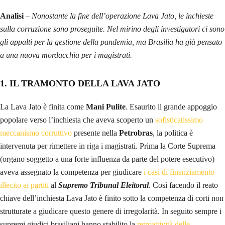
Analisi
–
Nonostante la fine dell’operazione Lava Jato, le inchieste
sulla corruzione sono proseguite. Nel mirino degli investigatori ci sono
gli appalti per la gestione della pandemia, ma Brasilia ha già pensato
a una nuova mordacchia per i magistrati.
1. IL TRAMONTO DELLA LAVA JATO
La Lava Jato è finita come
Mani Pulite
. Esaurito il grande appoggio
popolare verso l’inchiesta che aveva scoperto un
sofisticatissimo
meccanismo corruttivo
presente nella
Petrobras
, la politica è
intervenuta per rimettere in riga i magistrati. Prima la Corte Suprema
(organo soggetto a una forte influenza da parte del potere esecutivo)
aveva assegnato la competenza per giudicare
i casi di finanziamento
illecito ai partiti
al
Supremo Tribunal Eleitoral
. Così facendo il reato
chiave dell’inchiesta Lava Jato è finito sotto la competenza di corti non
strutturate a giudicare questo genere di irregolarità. In seguito sempre i
supremi giudici brasiliani hanno stabilito la
retroattività delle