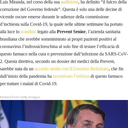
Luis Miranda, nel corso della sua
audizione
, ha definito “il fulcro della
corruzione del Governo federale”. Questa è solo una delle decine di
vicende oscure emerse durante le udienze della commissione
d’inchiesta sulla Covid-19, la quale nelle ultime settimane ha portato
alla luce lo
scandalo
legato alla
Prevent Senior
, l’azienda sanitaria
brasiliana che avrebbe somministrato ai propri pazienti positivi al
coronavirus l’indrossiclorochina al solo fine di testare l’efficacia di
questo farmaco nella cura o prevenzione dall’infezione da SARS-CoV-
2. Questa direttiva, secondo un dossier dei medici della Prevent,
sarebbe nata da un
accordo stretto con il Governo Bolsonaro
, che fin
dall’inizio della pandemia ha
incentivato l’utilizzo
di questo farmaco
per trattare i malati di Covid-19.
Embed from Getty Images