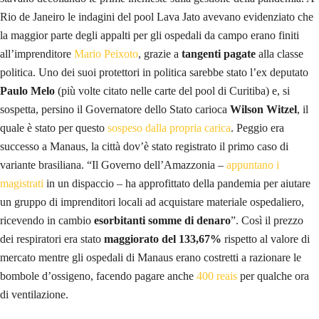
Rio de Janeiro le indagini del pool Lava Jato avevano evidenziato che
la maggior parte degli appalti per gli ospedali da campo erano finiti
all’imprenditore
Mario Peixoto
, grazie a
tangenti pagate
alla classe
politica. Uno dei suoi protettori in politica sarebbe stato l’ex deputato
Paulo Melo
(più volte citato nelle carte del pool di Curitiba) e, si
sospetta, persino il Governatore dello Stato carioca
Wilson Witzel
, il
quale è stato per questo
sospeso dalla propria carica
. Peggio era
successo a Manaus, la città dov’è stato registrato il primo caso di
variante brasiliana. “Il Governo dell’Amazzonia –
appuntano i
magistrati
in un dispaccio – ha approfittato della pandemia per aiutare
un gruppo di imprenditori locali ad acquistare materiale ospedaliero,
ricevendo in cambio
esorbitanti somme di denaro
”. Così il prezzo
dei respiratori era stato
maggiorato del 133,67%
rispetto al valore di
mercato mentre gli ospedali di Manaus erano costretti a razionare le
bombole d’ossigeno, facendo pagare anche
400 reais
per qualche ora
di ventilazione.