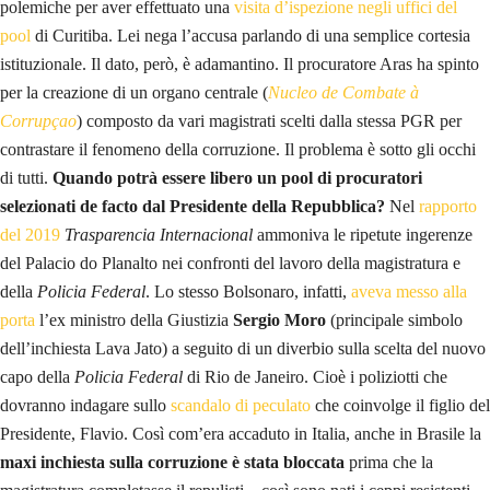
polemiche per aver effettuato una
visita d’ispezione negli uffici del
pool
di Curitiba. Lei nega l’accusa parlando di una semplice cortesia
istituzionale. Il dato, però, è adamantino. Il procuratore Aras ha spinto
per la creazione di un organo centrale (
Nucleo de Combate à
Corrupçao
) composto da vari magistrati scelti dalla stessa PGR per
contrastare il fenomeno della corruzione. Il problema è sotto gli occhi
di tutti.
Quando potrà essere libero un pool di procuratori
selezionati de facto dal Presidente della Repubblica?
Nel
rapporto
del 2019
Trasparencia Internacional
ammoniva le ripetute ingerenze
del Palacio do Planalto nei confronti del lavoro della magistratura e
della
Policia Federal
. Lo stesso Bolsonaro, infatti,
aveva messo alla
porta
l’ex ministro della Giustizia
Sergio Moro
(principale simbolo
dell’inchiesta Lava Jato) a seguito di un diverbio sulla scelta del nuovo
capo della
Policia Federal
di Rio de Janeiro. Cioè i poliziotti che
dovranno indagare sullo
scandalo di peculato
che coinvolge il figlio del
Presidente, Flavio. Così com’era accaduto in Italia, anche in Brasile la
maxi inchiesta sulla corruzione è stata bloccata
prima che la