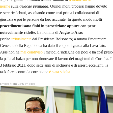
norme
sulla
delação premiada
. Quindi molti processi hanno dovuto
essere ricelebrati, ascoltando come testi prima i collaboratori di
giustizia e poi le persone da loro accusate. In questo modo
molti
procedimenti sono finiti in prescrizione oppure con pene
notevolmente ridotte
. La nomina di
Augusto Aras
(scelto
irritualmente
dal Presidente Bolsonaro) a nuovo Procuratore
Generale della Repubblica ha dato il colpo di grazia alla Lava Jato.
Aras non ha
mai condiviso
i metodi d’indagine del pool e ha così preso
la palla al balzo per non rinnovare il lavoro dei magistrati di Curitiba. Il
3 febbraio 2021, dopo sette anni di inchieste e di arresti eccellenti, la
task force contro la corruzione
è stata sciolta
.
Embed from Getty Images