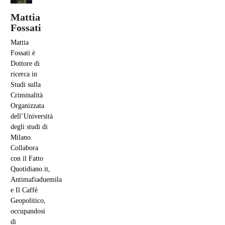
Mattia
Fossati
Mattia
Fossati è
Dottore di
ricerca in
Studi sulla
Criminalità
Organizzata
dell’Università
degli studi di
Milano.
Collabora
con il Fatto
Quotidiano.it,
Antimafiaduemila
e Il Caffè
Geopolitico,
occupandosi
di