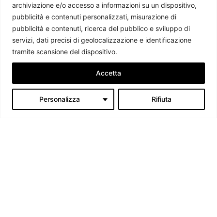
Giorgio Fioravanti
-
23 Maggio 2024
archiviazione e/o accesso a informazioni su un dispositivo,
pubblicità e contenuti personalizzati, misurazione di
pubblicità e contenuti, ricerca del pubblico e sviluppo di
servizi, dati precisi di geolocalizzazione e identificazione
tramite scansione del dispositivo.
Accetta
Personalizza
Rifiuta
Recovery Fund: a che punto siamo?
Camilla Locatelli
-
27 Marzo 2024