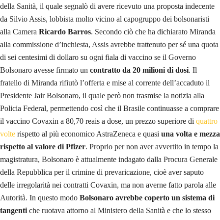
della Sanità, il quale segnalò di avere ricevuto una proposta indecente
da Silvio Assis, lobbista molto vicino al capogruppo dei bolsonaristi
alla Camera
Ricardo Barros
. Secondo ciò che ha dichiarato Miranda
alla commissione d’inchiesta, Assis avrebbe trattenuto per sé una quota
di sei centesimi di dollaro su ogni fiala di vaccino se il Governo
Bolsonaro avesse firmato un
contratto da 20 milioni di dosi
. Il
fratello di Miranda rifiutò l’offerta e mise al corrente dell’accaduto il
Presidente Jair Bolsonaro, il quale però non trasmise la notizia alla
Policia Federal, permettendo così che il Brasile continuasse a comprare
il vaccino Covaxin a 80,70 reais a dose, un prezzo superiore di
quattro
volte
rispetto al più economico AstraZeneca e quasi
una volta e mezza
rispetto al valore di Pfizer
. Proprio per non aver avvertito in tempo la
magistratura, Bolsonaro è attualmente indagato dalla Procura Generale
della Repubblica per il crimine di prevaricazione, cioè aver saputo
delle irregolarità nei contratti Covaxin, ma non averne fatto parola alle
Autorità. In questo modo
Bolsonaro avrebbe coperto un sistema di
tangenti
che ruotava attorno al Ministero della Sanità e che lo stesso