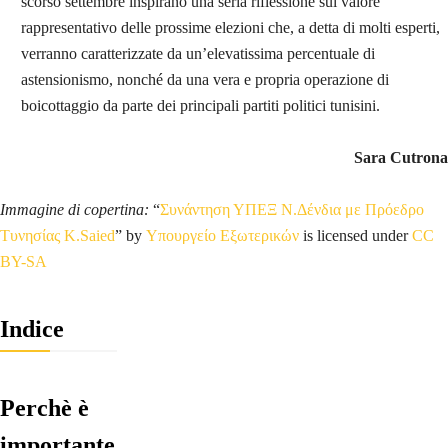
scorso settembre inspirano una seria riflessione sul valore
rappresentativo delle prossime elezioni che, a detta di molti esperti,
verranno caratterizzate da un’elevatissima percentuale di
astensionismo, nonché da una vera e propria operazione di
boicottaggio da parte dei principali partiti politici tunisini.
Sara Cutrona
Immagine di copertina:
“
Συνάντηση ΥΠΕΞ Ν.Δένδια με Πρόεδρο
Τυνησίας K.Saied
” by
Υπουργείο Εξωτερικών
is licensed under
CC
BY-SA
Indice
Perchè è
importante