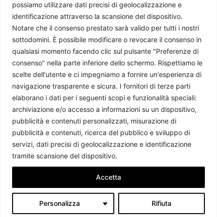
possiamo utilizzare dati precisi di geolocalizzazione e
2009 parliamo di politica internazionale, per diffondere una
identificazione attraverso la scansione del dispositivo.
conoscenza accessibile e aggiornata delle dinamiche geopolitiche che
Notare che il consenso prestato sarà valido per tutti i nostri
segnano il mondo che ci circonda.
sottodomini. È possibile modificare o revocare il consenso in
C.F./P.IVA 11078490965 - Testata giornalistica registrata presso il
qualsiasi momento facendo clic sul pulsante "Preferenze di
Tribunale di Milano aut. n.398 del 10/12/2013 - ISSN 2384-9975
consenso" nella parte inferiore dello schermo. Rispettiamo le
scelte dell'utente e ci impegniamo a fornire un'esperienza di
Scrivici:
redazione@ilcaffegeopolitico.net
navigazione trasparente e sicura. I fornitori di terze parti
elaborano i dati per i seguenti scopi e funzionalità speciali:
Seguici
archiviazione e/o accesso a informazioni su un dispositivo,
pubblicità e contenuti personalizzati, misurazione di
pubblicità e contenuti, ricerca del pubblico e sviluppo di
servizi, dati precisi di geolocalizzazione e identificazione
Le opinioni espresse dagli autori potrebbero non rappresentare la
tramite scansione del dispositivo.
posizione dell’associazione.
Accetta
Personalizza
Rifiuta
Il Caffè Geopolitico Ed. 2026 -
Contenuti coperti da Licenza CC
"L'imparzialità è un sogno, la probità è un dovere" (G. Salvemini)