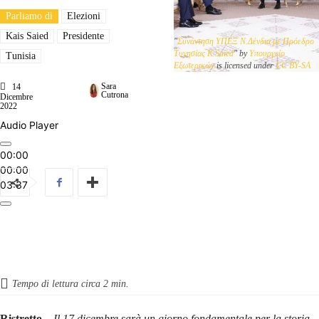
Parliamo di
Elezioni
Kais Saied
Presidente
"
Συνάντηση ΥΠΕΞ Ν.Δένδια με Πρόεδρο
Τυνησίας K.Saied
" by
Υπουργείο
Tunisia
Εξωτερικών
is licensed under
CC BY-SA
Sara
14
Cutrona
Dicembre
2022
Audio Player
00:00
00:00
03:37
Tempo di lettura circa
2
min.
Ristretto –
Il 17 dicembre sarà un giorno fondamentale per la storia