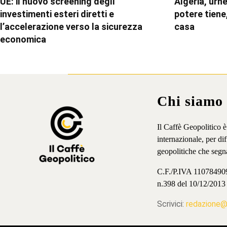
UE: il nuovo screening degli
Algeria, urne
investimenti esteri diretti e
potere tiene,
l’accelerazione verso la sicurezza
casa
economica
Chi siamo
Il Caffè Geopolitico 
internazionale, per d
geopolitiche che segn
C.F./P.IVA 11078490965
n.398 del 10/12/2013
Scrivici:
redazione@i