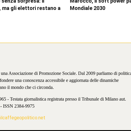
 senza sorpresa: il
Marocco, il soft power p
 ma gli elettori restano a
Mondiale 2030
è una Associazione di Promozione Sociale. Dal 2009 parliamo di politic
iffondere una conoscenza accessibile e aggiornata delle dinamiche
ano il mondo che ci circonda.
 - Testata giornalistica registrata presso il Tribunale di Milano aut.
 - ISSN 2384-9975
lcaffegeopolitico.net