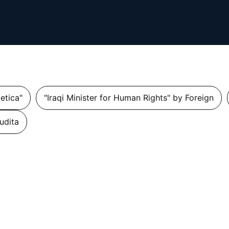
getica"
"Iraqi Minister for Human Rights" by Foreign
udita