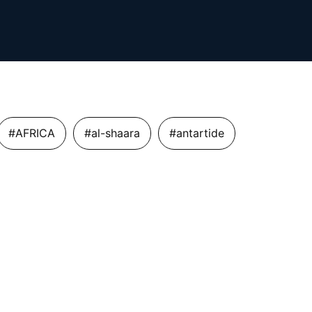
#AFRICA
#al-shaara
#antartide