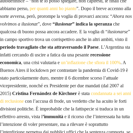
autodefinisce – “non te lo posso spiegare, non capiresti, le finali che
abbiamo perso,
per quanti anni ho pianto
”. Dopo il breve accenno alla
sorte avversa, però, prorompe la voglia di provarci ancora: “
Ahora nos
volvimos a ilusiona
r”, dove
“
ilusionar
” indica la speranza
che
qualcosa di buono possa ancora accadere. E la voglia di “
ilusionarse
”
in campo sportivo trova un corrispettivo anche in altri ambiti, visto il
periodo travagliato che sta attraversando il Paese
. L’Argentina sta
infatti cercando di uscire a fatica da una pesante
recessione
economica
, una crisi valutaria e
un’inflazione che sfiora il 100%
. A
Buenos Aires il lockdown per contrastare la pandemia di Covid-19 è
stato particolarmente duro, mentre il 6 dicembre scorso l’attuale
vicepresidente, nonché ex Presidente per due mandati (dal 2007 al
2015)
Cristina Fernández de Kirchner
è stata
condannata a sei anni
di reclusione
con l’accusa di frode, un verdetto che ha acuito le forti
divisioni politiche. È improbabile che la fattispecie si traduca in un
effettivo arresto, vista l
’immunità
e il ricorso che l’interessata ha tutta
l’intenzione di voler presentare, ma a rilevare è soprattutto
l’interdizione perpetua dai pubblici uffici che la sentenza comporta, se