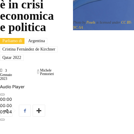
è in crisi
economica
e politica
Photo by
Pexels
is licensed under
CC BY-
NC-SA
Parliamo di
Argentina
Cristina Fernández de Kirchner
Qatar 2022
Michele
3
Pentorieri
Gennaio
2023
Audio Player
00:00
00:00
05:04