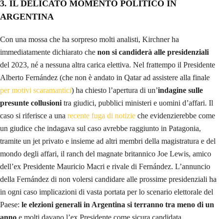
3. IL DELICATO MOMENTO POLITICO IN
ARGENTINA
Con una mossa che ha sorpreso molti analisti, Kirchner ha
immediatamente dichiarato che
non si candiderà alle presidenziali
del 2023, né a nessuna altra carica elettiva. Nel frattempo il Presidente
Alberto Fernández (che non è andato in Qatar ad assistere alla finale
per motivi scaramantici
) ha chiesto l’apertura di un’
indagine sulle
presunte collusioni
tra giudici, pubblici ministeri e uomini d’affari. Il
caso si riferisce a una
recente fuga di notizie
che evidenzierebbe come
un giudice che indagava sul caso avrebbe raggiunto in Patagonia,
tramite un jet privato e insieme ad altri membri della magistratura e del
mondo degli affari, il ranch del magnate britannico Joe Lewis, amico
dell’ex Presidente Mauricio Macri e rivale di Fernández. L’annuncio
della Fernández di non volersi candidare alle prossime presidenziali ha
in ogni caso implicazioni di vasta portata per lo scenario elettorale del
Paese:
le elezioni generali in Argentina si terranno tra meno di un
anno
e molti davano l’ex Presidente come sicura candidata.