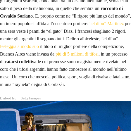
gli argentini scarichi, condannati da un destino ineluttabile, schiacciati
sotto il peso della malinconia, in quello che sembra un
racconto di
Osvaldo Soriano
. E, proprio come ne “Il rigore più lungo del mondo”,
un intero popolo si affida all’eccentrico portiere:
“el dibu” Martinez
per
una sera veste i panni de “el gato” Diaz. I francesi sbagliano 2 rigori,
mentre gli argentini li segnano tutti. Delirio albiceleste, “el dibu”
festeggia a modo suo
il titolo di miglior portiere della competizione,
Buenos Aires viene invasa da
più
di 5 milioni di tifosi
, in un processo
di
catarsi collettiva
le cui premesse sono magistralmente rivelate nel
coro che i tifosi argentini hanno fatto conoscere al mondo nell’ultimo
mese. Un coro che mescola politica, sport, voglia di rivalsa e fatalismo,
in una “rayuela” degna di Cortazár.
Embed from Getty Images