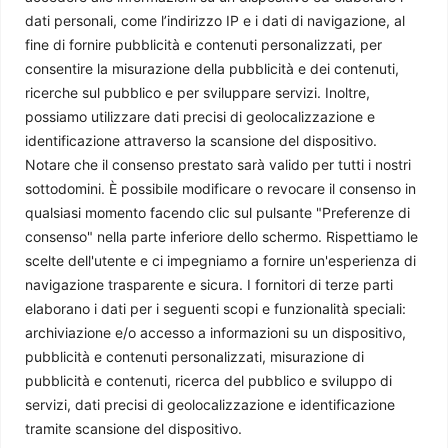
L’Argentina di Milei: la rivoluzione del disincanto
dati personali, come l’indirizzo IP e i dati di navigazione, al
Mattia Alfano
-
2 Dicembre 2025
fine di fornire pubblicità e contenuti personalizzati, per
consentire la misurazione della pubblicità e dei contenuti,
ricerche sul pubblico e per sviluppare servizi. Inoltre,
possiamo utilizzare dati precisi di geolocalizzazione e
identificazione attraverso la scansione del dispositivo.
Notare che il consenso prestato sarà valido per tutti i nostri
sottodomini. È possibile modificare o revocare il consenso in
qualsiasi momento facendo clic sul pulsante "Preferenze di
consenso" nella parte inferiore dello schermo. Rispettiamo le
scelte dell'utente e ci impegniamo a fornire un'esperienza di
navigazione trasparente e sicura. I fornitori di terze parti
Italia e Argentina firmano il Piano d’Azione 2025-2030
elaborano i dati per i seguenti scopi e funzionalità speciali:
Marco Pantaloni
-
7 Luglio 2025
archiviazione e/o accesso a informazioni su un dispositivo,
pubblicità e contenuti personalizzati, misurazione di
pubblicità e contenuti, ricerca del pubblico e sviluppo di
servizi, dati precisi di geolocalizzazione e identificazione
tramite scansione del dispositivo.