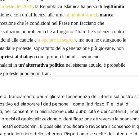
proteste del 2019
, la Repubblica Islamica ha perso di
legittimità
izione e con un’affluenza alle urne
ai minimi storici
,
manca
ercezione che le condizioni nel Paese non facciano che
e soluzioni ai problemi che affliggono l’Iran. Le violenze contro i
identi alla cautela e
a operare in segreto
, ma non ne estinguono la
ta dalle proteste, soprattutto della generazione più giovane, non
 aprirsi al dialogo
con i propri cittadini – nemmeno
nalarsi in
un’alternativa politica
nel sistema attuale, è probabile
e proteste popolari in Iran.
Allegra Wirmer
e di tracciamento per migliorare l'esperienza dell'utente sul nostro si
ivo ed elaborare i dati personali, come l’indirizzo IP e i dati di
censed under
CC BY
ti, per consentire la misurazione della pubblicità e dei contenuti, rice
i precisi di geolocalizzazione e identificazione attraverso la scansion
i nostri sottodomini. È possibile modificare o revocare il consenso in q
parte inferiore dello schermo. Rispettiamo le scelte dell'utente e ci