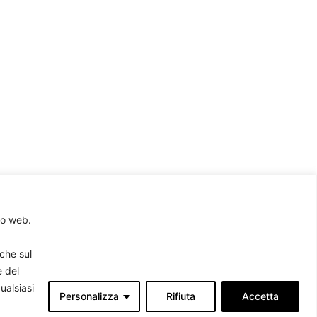
to web.
rche sul
e del
ualsiasi
Personalizza
Rifiuta
Accetta