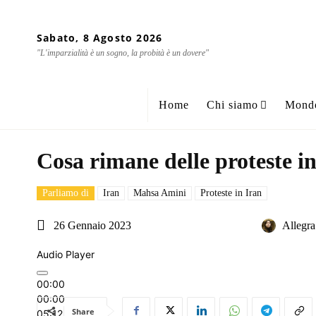
Sabato, 8 Agosto 2026
"L'imparzialità è un sogno, la probità è un dovere"
Home
Chi siamo
Mond
Cosa rimane delle proteste i
Parliamo di
Iran
Mahsa Amini
Proteste in Iran
26 Gennaio 2023
Allegr
Audio Player
00:00
00:00
Share
05:12