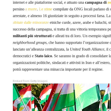
internet e alle piattaforme social, e attuato una
campagna di
re
persino
a morte
.
Le stime
compilate da ONG locali parlano di ol
arrestate, e almeno 16 giustiziate in seguito a processi farsa. La
abitate dalle minoranze
etniche curde, azere, arabe e baluchi, s
successo della campagna, si tratta di una vittoria temporanea p
militanti più strutturati
e alleati tra di loro. Un esempio signif
neighborhood groups
, che hanno supportato l’organizzazione d
lanciato un’alleanza centralizzata, la
United Youth Alliance
, il 
democratici e
Stato laico
. Se saranno in grado di consolidare l
organizzazioni politiche, sindacati e attivisti in Iran e all’estero,
potrà rappresentare una minaccia importante per il regime.
Embed from Getty Images