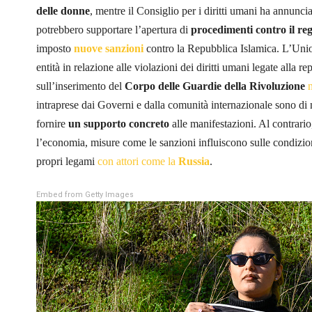
delle donne
, mentre il Consiglio per i diritti umani ha annunci
potrebbero supportare l’apertura di
procedimenti contro il reg
imposto
nuove sanzioni
contro la Repubblica Islamica. L’Uni
entità in relazione alle violazioni dei diritti umani legate alla 
sull’inserimento del
Corpo delle Guardie della Rivoluzione
n
intraprese dai Governi e dalla comunità internazionale sono di 
fornire
un supporto concreto
alle manifestazioni. Al contrari
l’economia, misure come le sanzioni influiscono sulle condizion
propri legami
con attori come la
Russia
.
Embed from Getty Images