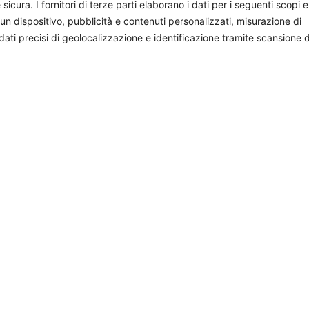
ura. I fornitori di terze parti elaborano i dati per i seguenti scopi e
 un dispositivo, pubblicità e contenuti personalizzati, misurazione di
 dati precisi di geolocalizzazione e identificazione tramite scansione 
onisti e appassionati che si impegnano volontariamente a 
facciamo, sostienici: costa quanto un paio di caffè al mese.
Saudita e la promozione
Il Libano dopo il Memoran