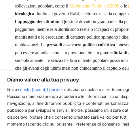
sollevazioni popolari, come il
Movimento Verde nel 2009
o le
ideologica
. Inoltre al governo Raisi, eletto senza seria compet
l’appoggio dei cittadini
. Questo è dovuto in gran parte alla p
peggiorare, mentre le Autorità sono restie o incapaci di proporr
manifestanti e le esecuzioni di carattere politico spingono i diss
rabbia – anzi. La
presa di coscienza politica
collettiva
innesca
può essere annullata con la repressione. Se il regime
rifiuta di
simbolicamente – e senza che lo scontento popolare possa inca
che gli eventi degli ultimi mesi non chiuderanno il capitolo dell
Diamo valore alla tua privacy
Noi e
i nostri {{count}} partner
utilizziamo cookie e altre tecnologi
Possiamo memorizzare e/o accedere alle informazioni su un disposit
Immagine di copertina: “Iran Protests” by
Taymaz Valley
is li
navigazione, al fine di fornire pubblicità e contenuti personalizza
pubblico e per sviluppare servizi. Inoltre, possiamo utilizzare dat
dispositivo. Notare che il consenso prestato sarà valido per tutti 
momento facendo clic sul pulsante "Preferenze di consenso" nella 