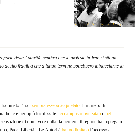
.
"
Iran Protests
" by
Taymaz Valley
is licens
parte delle Autorità, sembra che le proteste in Iran si stiano
nno acuito fragilità che a lungo termine potrebbero minacciarne la
nfiammato l’Iran
sembra essersi acquietato
. Il numero di
poradiche e perlopiù localizzate
nei campus universitari
e
nel
 sensazione di non avere nulla da perdere, il regime ha impiegato
nna, Pace, Libertà”. Le Autorità
hanno limitato
l’accesso a