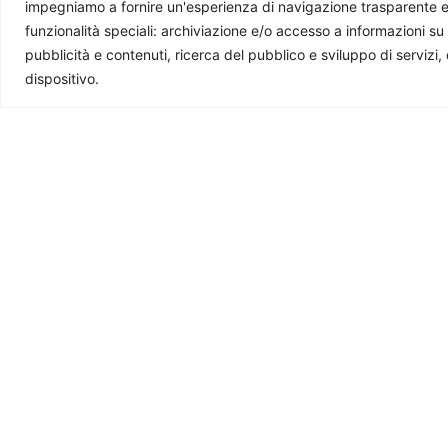
impegniamo a fornire un'esperienza di navigazione trasparente e sic
Ti piace quello che facciamo?
funzionalità speciali: archiviazione e/o accesso a informazioni su
pubblicità e contenuti, ricerca del pubblico e sviluppo di servizi,
La nostra redazione è composta da giovani professi
dispositivo.
questa rivista. Se ti è utile e ti interessa quello che 
Ti potrebbe interessare
Malesia, la politica estera di Anwar
L’Arabia 