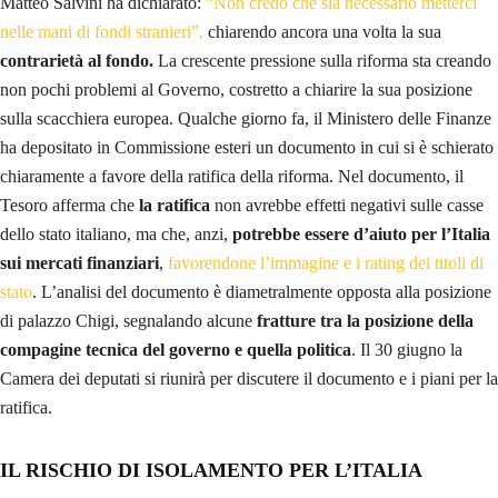
Matteo Salvini ha dichiarato:
“Non credo che sia necessario metterci
nelle mani di fondi stranieri”,
chiarendo ancora una volta la sua
contrarietà al fondo.
La crescente pressione sulla riforma sta creando
non pochi problemi al Governo, costretto a chiarire la sua posizione
sulla scacchiera europea. Qualche giorno fa, il Ministero delle Finanze
ha depositato in Commissione esteri un documento in cui si è schierato
chiaramente a favore della ratifica della riforma. Nel documento, il
Tesoro afferma che
la ratifica
non avrebbe effetti negativi sulle casse
dello stato italiano, ma che, anzi,
potrebbe essere d’aiuto per l’Italia
sui mercati finanziari
,
favorendone l’immagine e i rating dei titoli di
stato
. L’analisi del documento è diametralmente opposta alla posizione
di palazzo Chigi, segnalando alcune
fratture tra la posizione della
compagine tecnica del governo e quella politica
. Il 30 giugno la
Camera dei deputati si riunirà per discutere il documento e i piani per la
ratifica.
IL RISCHIO DI ISOLAMENTO PER L’ITALIA