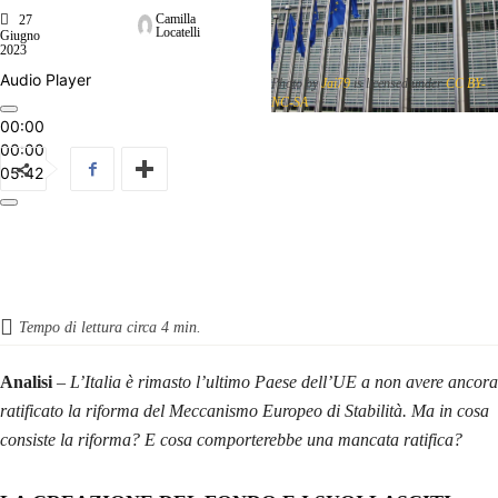
Camilla
27
Locatelli
Giugno
2023
Audio Player
Photo by
Jai79
is licensed under
CC BY-
NC-SA
00:00
00:00
05:42
Tempo di lettura circa
4
min.
Analisi
–
L’Italia è rimasto l’ultimo Paese dell’UE a non avere ancora
ratificato la riforma del Meccanismo Europeo di Stabilità. Ma in cosa
consiste la riforma? E cosa comporterebbe una mancata ratifica?