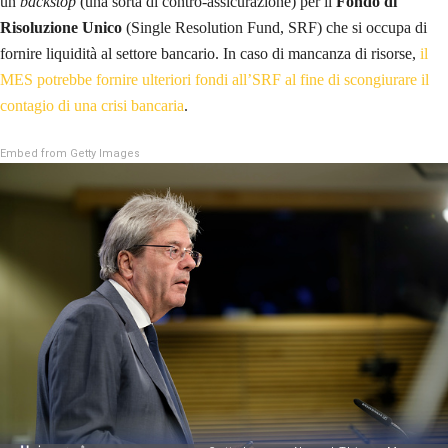
un
backstop
(una sorta di contro-assicurazione) per il
Fondo di
Risoluzione Unico
(Single Resolution Fund, SRF) che si occupa di
fornire liquidità al settore bancario. In caso di mancanza di risorse,
il
MES potrebbe fornire ulteriori fondi all’SRF al fine di scongiurare il
contagio di una crisi bancaria
.
Embed from Getty Images