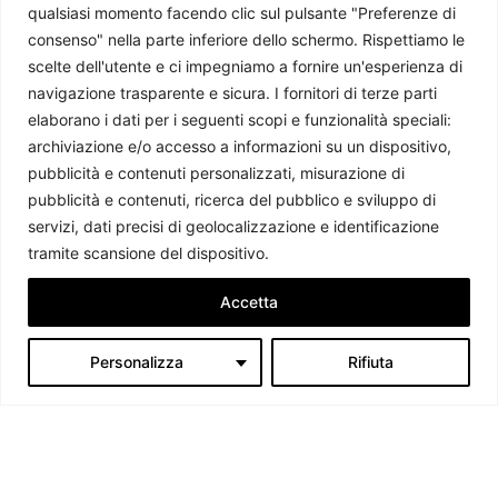
qualsiasi momento facendo clic sul pulsante "Preferenze di
consenso" nella parte inferiore dello schermo. Rispettiamo le
scelte dell'utente e ci impegniamo a fornire un'esperienza di
L’Irlanda assume la presidenza di turno del Consiglio
dell’Unione Europea
navigazione trasparente e sicura. I fornitori di terze parti
elaborano i dati per i seguenti scopi e funzionalità speciali:
Giorgio Fioravanti
-
27 Luglio 2026
archiviazione e/o accesso a informazioni su un dispositivo,
pubblicità e contenuti personalizzati, misurazione di
pubblicità e contenuti, ricerca del pubblico e sviluppo di
servizi, dati precisi di geolocalizzazione e identificazione
tramite scansione del dispositivo.
Accetta
Personalizza
Rifiuta
Chi siamo