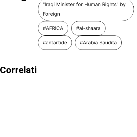
"Iraqi Minister for Human Rights" by
Foreign
#AFRICA
#al-shaara
#antartide
#Arabia Saudita
Correlati