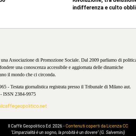
indifferenza e culto obbl
è una Associazione di Promozione Sociale. Dal 2009 parliamo di politic
iffondere una conoscenza accessibile e aggiornata delle dinamiche
ano il mondo che ci circonda.
 - Testata giornalistica registrata presso il Tribunale di Milano aut.
 - ISSN 2384-9975
lcaffegeopolitico.net
Il Caffè Geopolitico Ed. 2026 -
Contenuti coperti da Licenza CC
"L'imparzialità è un sogno, la probità è un dovere" (G. Salvemini)