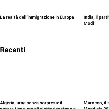
La realtà dell’immigrazione in Europa
India, il par
Modi
Recenti
Algeria, urne senza sorpresa: il
Marocco, il 
potere tiene, ma gli elettori restano a
Mondiale 20