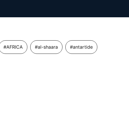
#AFRICA
#al-shaara
#antartide