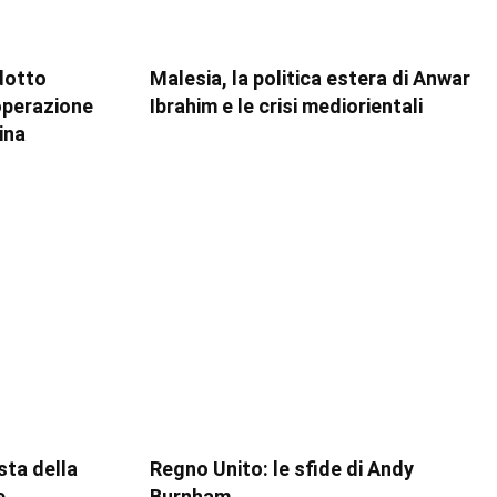
dotto
Malesia, la politica estera di Anwar
ooperazione
Ibrahim e le crisi mediorientali
ina
esta della
Regno Unito: le sfide di Andy
e,
Burnham