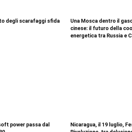
tito degli scarafaggi sfida
Una Mosca dentro il gas
cinese: il futuro della c
energetica tra Russia e C
soft power passa dal
Nicaragua, il 19 luglio, F
30
Rivoluzione, tra delusion