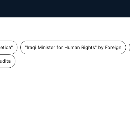
getica"
"Iraqi Minister for Human Rights" by Foreign
udita