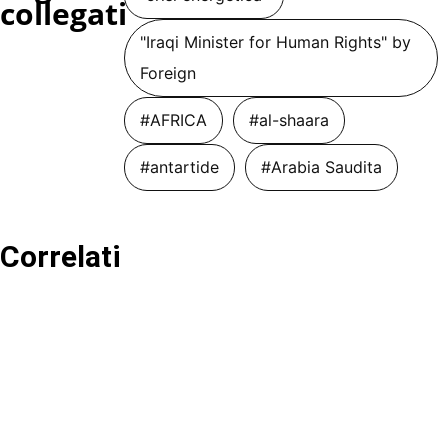
collegati
"Iraqi Minister for Human Rights" by
Foreign
#AFRICA
#al-shaara
#antartide
#Arabia Saudita
Correlati