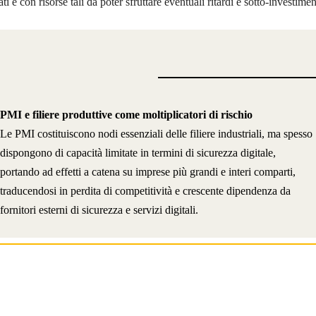
ti e con risorse tali da poter sfruttare eventuali ritardi e sotto-investime
PMI e filiere produttive come moltiplicatori di rischio
Le PMI costituiscono nodi essenziali delle filiere industriali, ma spesso
dispongono di capacità limitate in termini di sicurezza digitale,
portando ad effetti a catena su imprese più grandi e interi comparti,
traducendosi in perdita di competitività e crescente dipendenza da
fornitori esterni di sicurezza e servizi digitali.