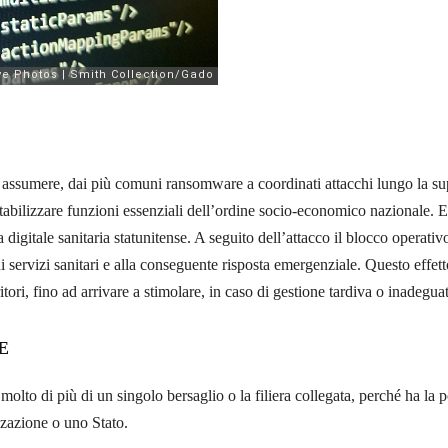
ssumere, dai più comuni ransomware a coordinati attacchi lungo la supp
stabilizzare funzioni essenziali dell’ordine socio-economico nazionale. 
igitale sanitaria statunitense. A seguito dell’attacco il blocco operativo s
i servizi sanitari e alla conseguente risposta emergenziale. Questo effetto
ritori, fino ad arrivare a stimolare, in caso di gestione tardiva o inadeguat
E
lto di più di un singolo bersaglio o la filiera collegata, perché ha la pot
izzazione o uno Stato.