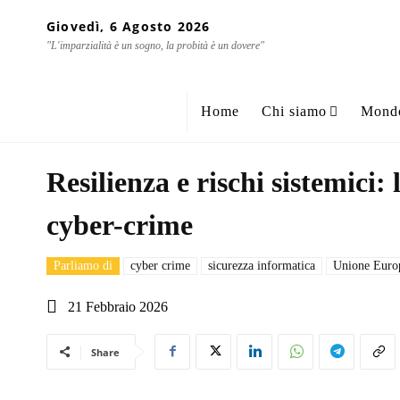
Giovedì, 6 Agosto 2026
"L'imparzialità è un sogno, la probità è un dovere"
Home
Chi siamo
Mond
Resilienza e rischi sistemici:
cyber-crime
Parliamo di
cyber crime
sicurezza informatica
Unione Euro
21 Febbraio 2026
Share