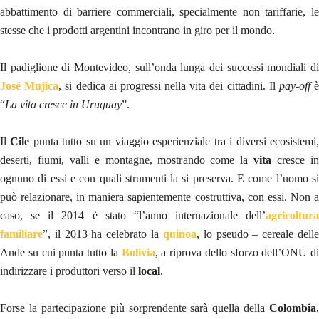
abbattimento di barriere commerciali, specialmente non tariffarie, le
stesse che i prodotti argentini incontrano in giro per il mondo.
Il padiglione di Montevideo, sull’onda lunga dei successi mondiali di
José Mujica
, si dedica ai progressi nella vita dei cittadini. Il
pay-off
“
La vita cresce in Uruguay
”.
Il
Cile
punta tutto su un viaggio esperienziale tra i diversi ecosistemi
deserti, fiumi, valli e montagne, mostrando come la
vita
cresce i
ognuno di essi e con quali strumenti la si preserva. E come l’uomo si
può relazionare, in maniera sapientemente costruttiva, con essi. Non a
caso, se il 2014 è stato “l’anno internazionale dell’
agricoltura
familiare
”, il 2013 ha celebrato la
quinoa
, lo pseudo – cereale dell
Ande su cui punta tutto la
Bolivia
, a riprova dello sforzo dell’ONU di
indirizzare i produttori verso il
local
.
Forse la partecipazione più sorprendente sarà quella della
Colombia
,