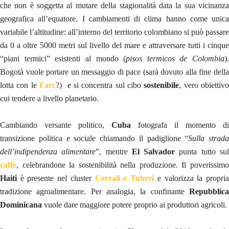
che non è soggetta al mutare della stagionalità data la sua vicinanza
geografica all’equatore. I cambiamenti di clima hanno come unica
variabile l’altitudine: all’interno del territorio colombiano si può passare
da 0 a oltre 5000 metri sul livello del mare e attraversare tutti i cinque
“piani termici” esistenti al mondo (
pisos termicos de Colombia
).
Bogotà vuole portare un messaggio di pace (sarà dovuto alla fine della
lotta con le
Farc
?) e si concentra sul cibo
sostenibile
, vero obiettiv
cui tendere a livello planetario.
Cambiando versante politico,
Cuba
fotografa il momento di
transizione politica e sociale chiamando il padiglione “
Sulla strada
dell’indipendenza alimentare
”, mentre
El Salvador
punta tutto su
caffè
, celebrandone la sostenibilità nella produzione. Il poverissimo
Haiti
è presente nel cluster
Cereali e Tuberi
e valorizza la propri
tradizione agroalimentare. Per analogia, la confinante
Repubblica
Dominicana
vuole dare maggiore potere proprio ai produttori agricoli.