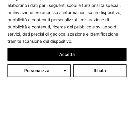
Master UNICAL
-
9 Luglio 2026
elaborano i dati per i seguenti scopi e funzionalità speciali:
archiviazione e/o accesso a informazioni su un dispositivo,
pubblicità e contenuti personalizzati, misurazione di
pubblicità e contenuti, ricerca del pubblico e sviluppo di
servizi, dati precisi di geolocalizzazione e identificazione
tramite scansione del dispositivo.
Accetta
Personalizza
Rifiuta
Chi siamo
Il Caffè Geopolitico è una Associazione di Promozione Sociale. Dal
2009 parliamo di politica internazionale, per diffondere una
conoscenza accessibile e aggiornata delle dinamiche geopolitiche che