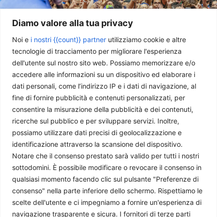
Diamo valore alla tua privacy
Noi e
i nostri {{count}} partner
utilizziamo cookie e altre
tecnologie di tracciamento per migliorare l'esperienza
dell'utente sul nostro sito web. Possiamo memorizzare e/o
Il Brasile si prepara a combattere il crimine organizzato
accedere alle informazioni su un dispositivo ed elaborare i
Juan Pablo Bautista Morales
-
20 Luglio 2026
dati personali, come l’indirizzo IP e i dati di navigazione, al
fine di fornire pubblicità e contenuti personalizzati, per
consentire la misurazione della pubblicità e dei contenuti,
ricerche sul pubblico e per sviluppare servizi. Inoltre,
possiamo utilizzare dati precisi di geolocalizzazione e
identificazione attraverso la scansione del dispositivo.
Notare che il consenso prestato sarà valido per tutti i nostri
sottodomini. È possibile modificare o revocare il consenso in
qualsiasi momento facendo clic sul pulsante "Preferenze di
consenso" nella parte inferiore dello schermo. Rispettiamo le
scelte dell'utente e ci impegniamo a fornire un'esperienza di
Giappone: riarmo possibile, ma a quale prezzo?
navigazione trasparente e sicura. I fornitori di terze parti