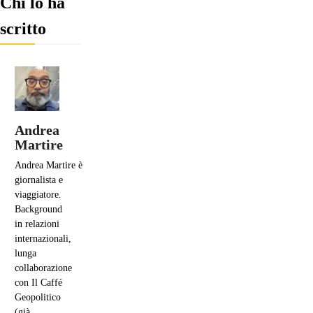
Chi lo ha
scritto
Andrea
Martire
Andrea
Martire
è
giornalista e
viaggiatore.
Background
in relazioni
internazionali,
lunga
collaborazione
con Il Caffé
Geopolitico
(già