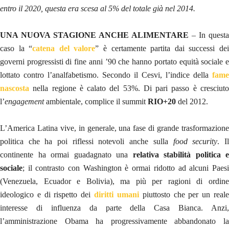
entro il 2020, questa era scesa al 5% del totale già nel 2014.
UNA NUOVA STAGIONE ANCHE ALIMENTARE
– In questa
caso la “
catena del valore
” è certamente partita dai successi de
governi progressisti di fine anni ’90 che hanno portato equità sociale e
lottato contro l’analfabetismo. Secondo il Cesvi, l’indice della
fame
nascosta
nella regione è calato del 53%. Di pari passo è cresciuto
l’
engagement
ambientale, complice il summit
RIO+20
del 2012.
L’America Latina vive, in generale, una fase di grande trasformazione
politica che ha poi riflessi notevoli anche sulla
food security
. I
continente ha ormai guadagnato una
relativa stabilità politica e
sociale
; il contrasto con Washington è ormai ridotto ad alcuni Paesi
(Venezuela, Ecuador e Bolivia), ma più per ragioni di ordine
ideologico e di rispetto dei
diritti umani
piuttosto che per un real
interesse di influenza da parte della Casa Bianca. Anzi,
l’amministrazione Obama ha progressivamente abbandonato la