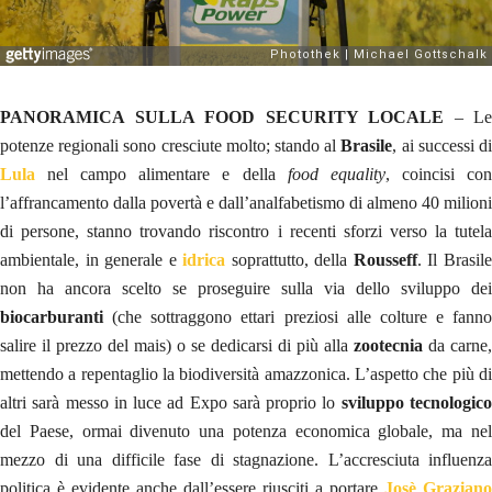
PANORAMICA SULLA FOOD SECURITY LOCALE
– Le
potenze regionali sono cresciute molto; stando al
Brasile
, ai successi d
Lula
nel campo alimentare e della
food equality
, coincisi co
l’affrancamento dalla povertà e dall’analfabetismo di almeno 40 milioni
di persone, stanno trovando riscontro i recenti sforzi verso la tutela
ambientale, in generale e
idrica
soprattutto, della
Rousseff
. Il Brasil
non ha ancora scelto se proseguire sulla via dello sviluppo dei
biocarburanti
(che sottraggono ettari preziosi alle colture e fanno
salire il prezzo del mais) o se dedicarsi di più alla
zootecnia
da carne,
mettendo a repentaglio la biodiversità amazzonica. L’aspetto che più di
altri sarà messo in luce ad Expo sarà proprio lo
sviluppo tecnologic
del Paese, ormai divenuto una potenza economica globale, ma nel
mezzo di una difficile fase di stagnazione. L’accresciuta influenza
politica è evidente anche dall’essere riusciti a portare
Josè Graziano