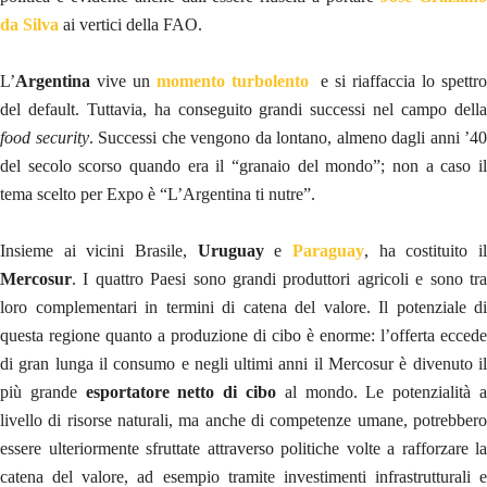
da Silva
ai vertici della FAO.
L’
Argentina
vive un
momento turbolento
e si riaffaccia lo spettr
del default. Tuttavia, ha conseguito grandi successi nel campo della
food security
. Successi che vengono da lontano, almeno dagli anni ’40
del secolo scorso quando era il “granaio del mondo”; non a caso il
tema scelto per Expo è “L’Argentina ti nutre”.
Insieme ai vicini Brasile,
Uruguay
e
Paraguay
, ha costituito i
Mercosur
. I quattro Paesi sono grandi produttori agricoli e sono tra
loro complementari in termini di catena del valore. Il potenziale di
questa regione quanto a produzione di cibo è enorme: l’offerta eccede
di gran lunga il consumo e negli ultimi anni il Mercosur è divenuto il
più grande
esportatore netto di cibo
al mondo. Le potenzialità 
livello di risorse naturali, ma anche di competenze umane, potrebbero
essere ulteriormente sfruttate attraverso politiche volte a rafforzare la
catena del valore, ad esempio tramite investimenti infrastrutturali e