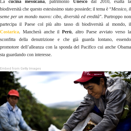
La
cucina messicana
, patrimonio
Unesco
dal 2010, esalta la
biodiversità che questo estesissimo stato possiede; il tema è “
Messico, il
seme per un mondo nuovo: cibo, diversità ed eredità
”. Purtroppo non
partecipa il Paese col più alto tasso di biodiversità al mondo, il
Costarica
. Mancherà anche il
Perù
, altro Paese avviato verso l
sconfitta della denutrizione e che già guarda lontano, essendo
promotore dell’alleanza con la sponda del Pacifico cui anche Obama
sta guardando con interesse.
Embed from Getty Images