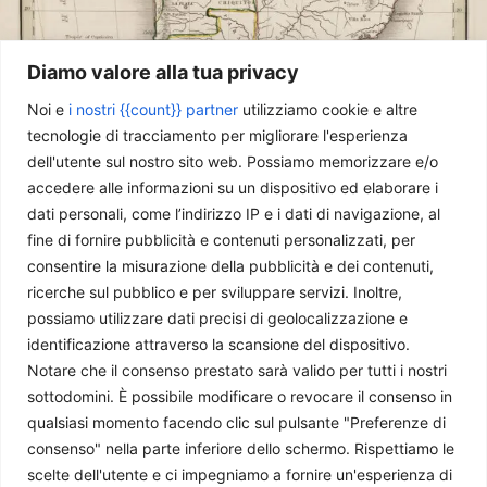
Diamo valore alla tua privacy
Noi e
i nostri {{count}} partner
utilizziamo cookie e altre
tecnologie di tracciamento per migliorare l'esperienza
dell'utente sul nostro sito web. Possiamo memorizzare e/o
L’Indice di Corruzione 2024 rivela un’America Latina in
accedere alle informazioni su un dispositivo ed elaborare i
crisi
dati personali, come l’indirizzo IP e i dati di navigazione, al
Ildebrando Ceolin
-
11 Aprile 2025
fine di fornire pubblicità e contenuti personalizzati, per
consentire la misurazione della pubblicità e dei contenuti,
ricerche sul pubblico e per sviluppare servizi. Inoltre,
possiamo utilizzare dati precisi di geolocalizzazione e
identificazione attraverso la scansione del dispositivo.
Notare che il consenso prestato sarà valido per tutti i nostri
sottodomini. È possibile modificare o revocare il consenso in
qualsiasi momento facendo clic sul pulsante "Preferenze di
consenso" nella parte inferiore dello schermo. Rispettiamo le
scelte dell'utente e ci impegniamo a fornire un'esperienza di