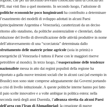
regione, che per un decennio avevano conosciuto tassi di crescita del
PIL mai visti fino a quel momento. In secondo luogo, l’adozione di
politiche economiche poco lungimiranti
ha contribuito a determinare
l’esaurimento dei modelli di sviluppo adottati in alcuni Paesi
(principalmente Argentina e Venezuela), caratterizzati da un deciso
ritorno allo statalismo, da politiche assistenzialiste e clientelari, dalla
riduzione del livello di diversificazione delle attività produttive in nome
dell’attraversamento di una “scorciatoia” determinata dallo
sfruttamento delle materie prime agricole
(soia in primis) o
energetiche (il Venezuela è tuttora il Paese con le maggiori riserve
petrolifere al mondo). In terzo luogo, l’
esasperazione delle tendenze
nazionaliste
messa in atto dai regimi populisti della regione ha
riportato a galla nuove tensioni sociali che in alcuni casi (ad esempio in
Brasile) non sono state comprese adeguatamente dai Governi portando
a crisi di livello istituzionale. A queste politiche interne hanno poi fatto
il paio scelte innovative e a volte ambigue in politica estera: nella
seconda metà degli anni Duemila, l’
alleanza stretta da alcuni Paesi
dell’area con l’Iran di Ahmadinejad
; la creazione di nuove