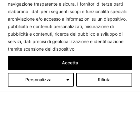
navigazione trasparente e sicura. I fornitori di terze parti
Sanità in America Latina e fragilità del sistema: chi paga il
elaborano i dati per i seguenti scopi e funzionalità speciali:
prezzo più alto?
archiviazione e/o accesso a informazioni su un dispositivo,
Sofia Noemi Crobeddu
-
31 Marzo 2025
pubblicità e contenuti personalizzati, misurazione di
pubblicità e contenuti, ricerca del pubblico e sviluppo di
servizi, dati precisi di geolocalizzazione e identificazione
tramite scansione del dispositivo.
Accetta
Personalizza
Rifiuta
Chi siamo
Il Caffè Geopolitico è una Associazione di Promozione Sociale. Dal