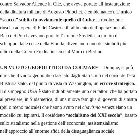
contro Salvador Allende in Cile, che aveva portato all’instaurazione
della dittatura militare di Augusto Pinochet, è emblematico). L’
unico
“scacco” subito fu ovviamente quello di Cuba
: la rivoluzione
riuscita ad opera di Fidel Castro e il fallimento dell’operazione alla
Baia dei Porci avevano portato l’Unione Sovietica a un tiro di
schioppo dalle coste della Florida, diventando uno dei simboli più
nitidi della Guerra Fredda insieme al Muro di Berlino.
UN VUOTO GEOPOLITICO DA COLMARE
– Dunque, si può
dire che il vuoto geopolitico lasciato dagli Stati Uniti nel corso dell’era
Bush sia stato, dal punto di vista di Washington, un
errore strategico
.
Il disimpegno USA è stato indubbiamente uno dei fattori che ha portato
al prevalere, in Sudamerica, di una nuova famiglia di governi di sinistra
(più o meno radicale) che hanno avuto nel
chavismo
venezuelano un
modello cui ispirarsi. Il cosiddetto “
socialismo del XXI secolo
”, basato
sullo statalismo nella gestione dell’economia, assistenzialismo
nell’approccio all’enorme sfida della disuguaglianza sociale,