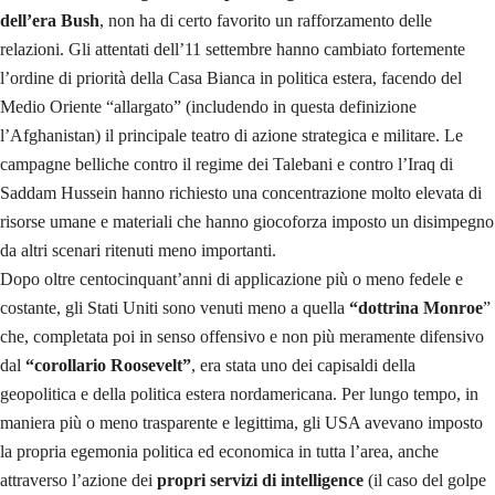
dell’era Bush
, non ha di certo favorito un rafforzamento delle
relazioni. Gli attentati dell’11 settembre hanno cambiato fortemente
l’ordine di priorità della Casa Bianca in politica estera, facendo del
Medio Oriente “allargato” (includendo in questa definizione
l’Afghanistan) il principale teatro di azione strategica e militare. Le
campagne belliche contro il regime dei Talebani e contro l’Iraq di
Saddam Hussein hanno richiesto una concentrazione molto elevata di
risorse umane e materiali che hanno giocoforza imposto un disimpegno
da altri scenari ritenuti meno importanti.
Dopo oltre centocinquant’anni di applicazione più o meno fedele e
costante, gli Stati Uniti sono venuti meno a quella
“dottrina Monroe
”
che, completata poi in senso offensivo e non più meramente difensivo
dal
“corollario Roosevelt”
, era stata uno dei capisaldi della
geopolitica e della politica estera nordamericana. Per lungo tempo, in
maniera più o meno trasparente e legittima, gli USA avevano imposto
la propria egemonia politica ed economica in tutta l’area, anche
attraverso l’azione dei
propri servizi di intelligence
(il caso del golpe