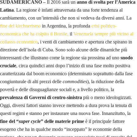
SUDAMERICANO –
Il 2016 sarà un
anno di svolta per l’America
Latina
. La regione è infatti attraversata da una forte tendenza al
cambiamento, con un’intensità che non si vedeva da diversi anni. La
fine del kirchnerismo
in Argentina, la profonda
crisi politico-
economica che ha colpito il Brasile,
il
Venezuela sempre più vicino al
collasso economico
, i venti di cambiamento e apertura che spirano in
direzione dell’isola di Cuba. Sono solo alcune delle dinamiche più
interessanti che illustrano come la regione sia prossima ad uno
snodo
cruciale
, circa quindici anni dopo l’inizio di una fase molto positiva
caratterizzata dal boom economico (determinato soprattutto dalla fase
congiunturale di alti prezzi delle
commodities
), la riduzione della
povertà e delle disuguaglianze sociali e, a livello politico, la
prevalenza di Governi di centro-sinistra
più o meno ideologizzati.
Oggi, diversi fattori stanno invece mettendo a dura prova la tenuta di
questi regimi e stanno per instaurare una nuova fase. Innanzitutto, la
fine del “
super cycle
” delle materie prime
è il principale fattore
esogeno che ha in qualche modo “inceppato” le economie della