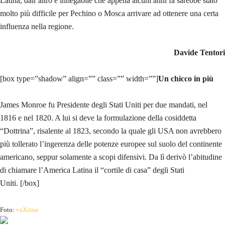
Latina, dall’altro è innegabile che appena alcuni anni fa sarebbe stato
molto più difficile per Pechino o Mosca arrivare ad ottenere una certa
influenza nella regione.
Davide Tentori
[box type=”shadow” align=”” class=”” width=””]
Un chicco in più
James Monroe fu Presidente degli Stati Uniti per due mandati, nel
1816 e nel 1820. A lui si deve la formulazione della cosiddetta
“Dottrina”, risalente al 1823, secondo la quale gli USA non avrebbero
più tollerato l’ingerenza delle potenze europee sul suolo del continente
americano, seppur solamente a scopi difensivi. Da lì derivò l’abitudine
di chiamare l’America Latina il “cortile di casa” degli Stati
Uniti. [/box]
Foto:
vaXzine