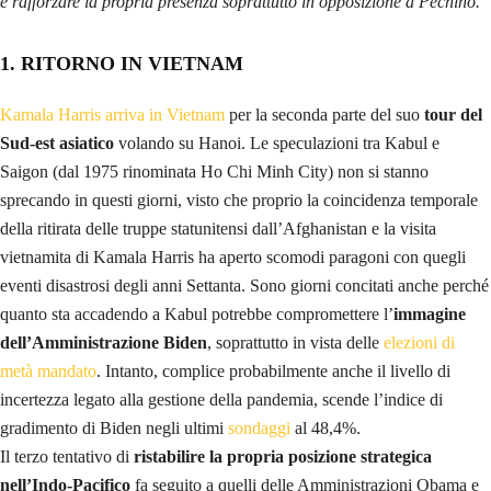
e rafforzare la propria presenza soprattutto in opposizione a Pechino.
1. RITORNO IN VIETNAM
Kamala Harris arriva in Vietnam
per la seconda parte del suo
tour del
Sud-est asiatico
volando su Hanoi. Le speculazioni tra Kabul e
Saigon (dal 1975 rinominata Ho Chi Minh City) non si stanno
sprecando in questi giorni, visto che proprio la coincidenza temporale
della ritirata delle truppe statunitensi dall’Afghanistan e la visita
vietnamita di Kamala Harris ha aperto scomodi paragoni con quegli
eventi disastrosi degli anni Settanta. Sono giorni concitati anche perché
quanto sta accadendo a Kabul potrebbe compromettere l’
immagine
dell’Amministrazione Biden
, soprattutto in vista delle
elezioni di
metà mandato
. Intanto, complice probabilmente anche il livello di
incertezza legato alla gestione della pandemia, scende l’indice di
gradimento di Biden negli ultimi
sondaggi
al 48,4%.
Il terzo tentativo di
ristabilire la propria posizione strategica
nell’Indo-Pacifico
fa seguito a quelli delle Amministrazioni Obama e