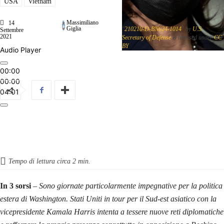
USA
Vietnam
Massimiliano
14
Giglia
"
210210-D-BN624-1014
" by
U.S.
Settembre
2021
Secretary of Defense
is licensed under
CC
BY
Audio Player
00:00
00:00
04:01
Tempo di lettura circa
2
min.
In 3 sorsi
–
Sono giornate particolarmente impegnative per la politica
estera di Washington. Stati Uniti in tour per il Sud-est asiatico con la
vicepresidente Kamala Harris intenta a tessere nuove reti diplomatiche