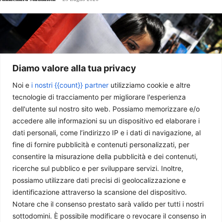
Diamo valore alla tua privacy
Noi e
i nostri {{count}} partner
utilizziamo cookie e altre
tecnologie di tracciamento per migliorare l'esperienza
dell'utente sul nostro sito web. Possiamo memorizzare e/o
accedere alle informazioni su un dispositivo ed elaborare i
dati personali, come l’indirizzo IP e i dati di navigazione, al
Il Libano dopo il Memorandum tra Iran e USA
fine di fornire pubblicità e contenuti personalizzati, per
Chiara Salvò
-
14 Luglio 2026
consentire la misurazione della pubblicità e dei contenuti,
ricerche sul pubblico e per sviluppare servizi. Inoltre,
possiamo utilizzare dati precisi di geolocalizzazione e
identificazione attraverso la scansione del dispositivo.
Notare che il consenso prestato sarà valido per tutti i nostri
sottodomini. È possibile modificare o revocare il consenso in