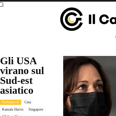
Gli USA
virano sul
Sud-est
asiatico
Parliamo di
Cina
Kamala Harris
Singapore