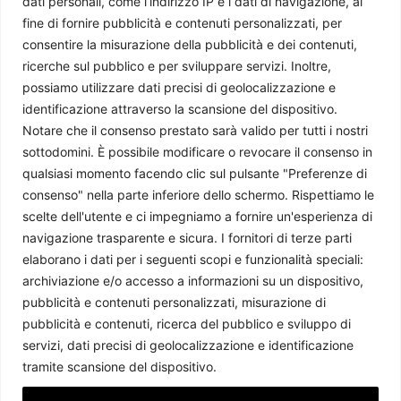
dati personali, come l’indirizzo IP e i dati di navigazione, al
Beniamino Franceschini
-
27 Novembre 2025
fine di fornire pubblicità e contenuti personalizzati, per
consentire la misurazione della pubblicità e dei contenuti,
ricerche sul pubblico e per sviluppare servizi. Inoltre,
possiamo utilizzare dati precisi di geolocalizzazione e
identificazione attraverso la scansione del dispositivo.
Notare che il consenso prestato sarà valido per tutti i nostri
sottodomini. È possibile modificare o revocare il consenso in
qualsiasi momento facendo clic sul pulsante "Preferenze di
consenso" nella parte inferiore dello schermo. Rispettiamo le
scelte dell'utente e ci impegniamo a fornire un'esperienza di
navigazione trasparente e sicura. I fornitori di terze parti
Burkina Faso, la strada verso la democrazia
elaborano i dati per i seguenti scopi e funzionalità speciali:
Fabio D'Agostino
-
1 Ottobre 2025
archiviazione e/o accesso a informazioni su un dispositivo,
pubblicità e contenuti personalizzati, misurazione di
pubblicità e contenuti, ricerca del pubblico e sviluppo di
servizi, dati precisi di geolocalizzazione e identificazione
tramite scansione del dispositivo.