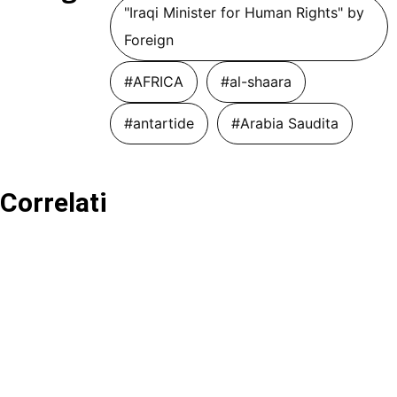
"Iraqi Minister for Human Rights" by
Foreign
#AFRICA
#al-shaara
#antartide
#Arabia Saudita
Correlati