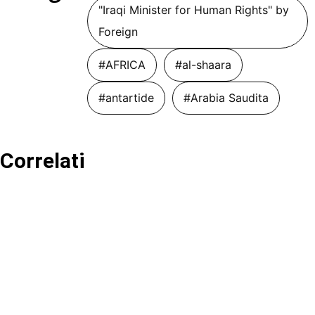
"Iraqi Minister for Human Rights" by
Foreign
#AFRICA
#al-shaara
#antartide
#Arabia Saudita
Correlati