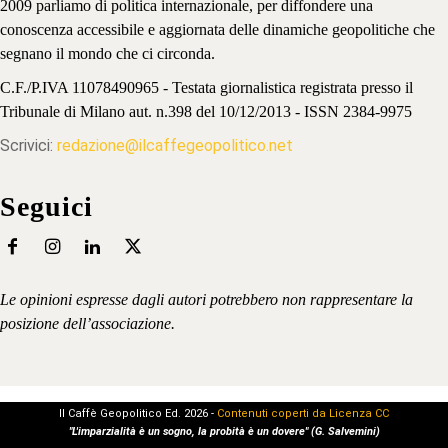
2009 parliamo di politica internazionale, per diffondere una
conoscenza accessibile e aggiornata delle dinamiche geopolitiche che
segnano il mondo che ci circonda.
C.F./P.IVA 11078490965 - Testata giornalistica registrata presso il
Tribunale di Milano aut. n.398 del 10/12/2013 - ISSN 2384-9975
Scrivici:
redazione@ilcaffegeopolitico.net
Seguici
Le opinioni espresse dagli autori potrebbero non rappresentare la
posizione dell’associazione.
Il Caffè Geopolitico Ed. 2026 -
Contenuti coperti da Licenza CC
"L'imparzialità è un sogno, la probità è un dovere" (G. Salvemini)