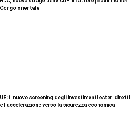
RDC, nuova strage delle ADF: il fattore jihadismo nel
Congo orientale
UE: il nuovo screening degli investimenti esteri diretti
e l’accelerazione verso la sicurezza economica