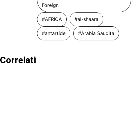
Foreign
#AFRICA
#al-shaara
#antartide
#Arabia Saudita
Correlati