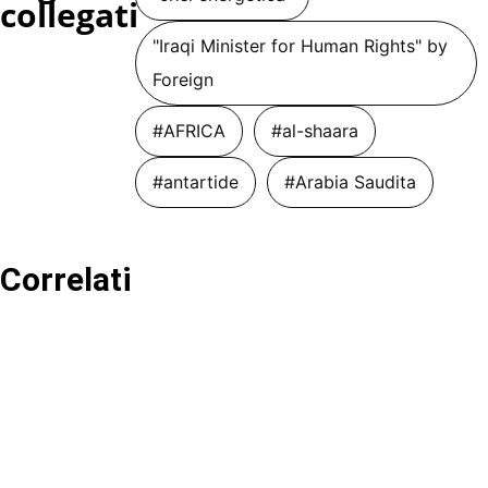
collegati
"Iraqi Minister for Human Rights" by
Foreign
#AFRICA
#al-shaara
#antartide
#Arabia Saudita
Correlati