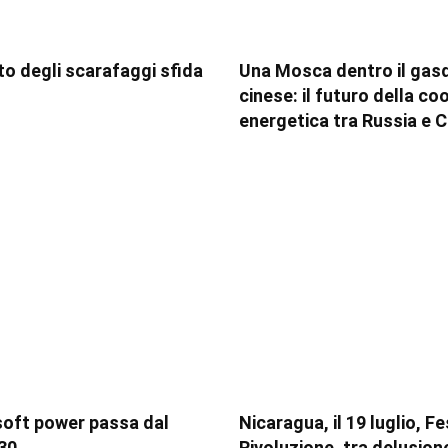
tito degli scarafaggi sfida
Una Mosca dentro il gas
cinese: il futuro della c
energetica tra Russia e C
soft power passa dal
Nicaragua, il 19 luglio, F
30
Rivoluzione, tra delusion