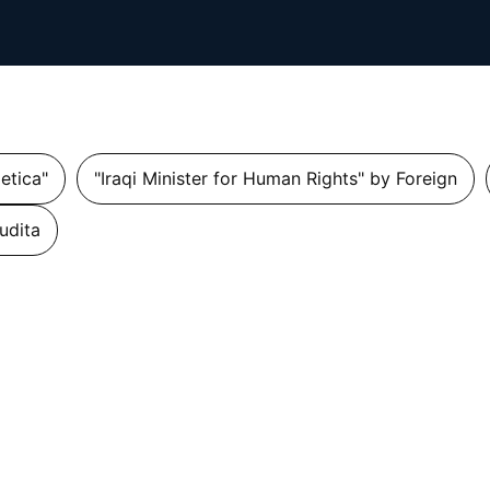
getica"
"Iraqi Minister for Human Rights" by Foreign
udita