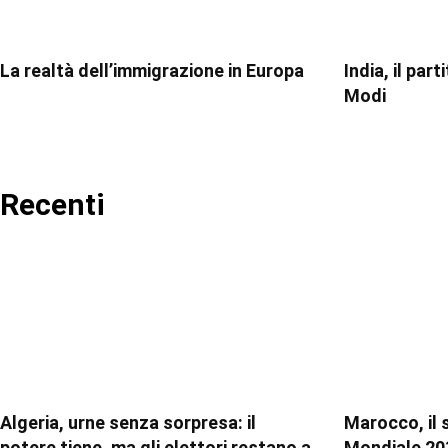
La realtà dell’immigrazione in Europa
India, il par
Modi
Recenti
Algeria, urne senza sorpresa: il
Marocco, il 
potere tiene, ma gli elettori restano a
Mondiale 20