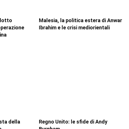
dotto
Malesia, la politica estera di Anwar
ooperazione
Ibrahim e le crisi mediorientali
ina
esta della
Regno Unito: le sfide di Andy
e,
Burnham