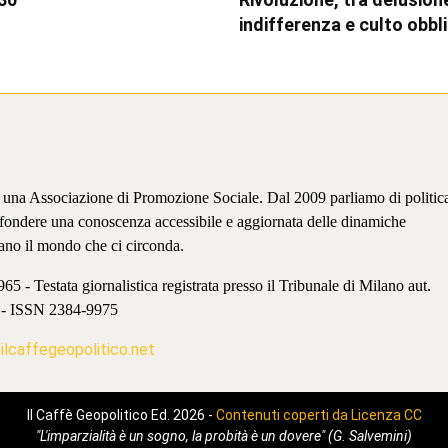
indifferenza e culto obbl
è una Associazione di Promozione Sociale. Dal 2009 parliamo di politic
iffondere una conoscenza accessibile e aggiornata delle dinamiche
ano il mondo che ci circonda.
 - Testata giornalistica registrata presso il Tribunale di Milano aut.
 - ISSN 2384-9975
lcaffegeopolitico.net
Il Caffè Geopolitico Ed. 2026 -
Contenuti coperti da Licenza CC
"L'imparzialità è un sogno, la probità è un dovere" (G. Salvemini)