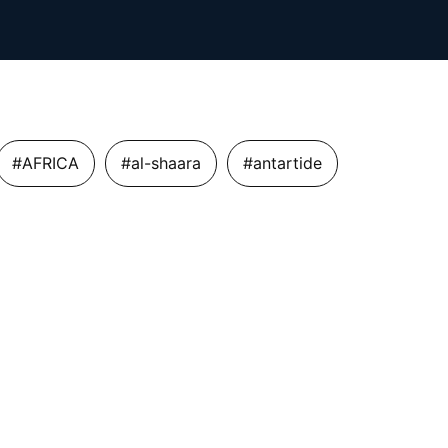
#AFRICA
#al-shaara
#antartide