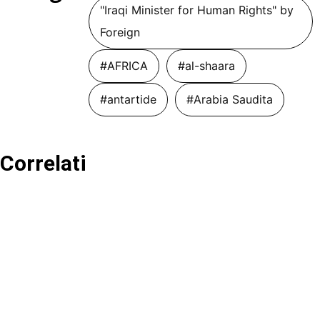
"Iraqi Minister for Human Rights" by
Foreign
#AFRICA
#al-shaara
#antartide
#Arabia Saudita
Correlati