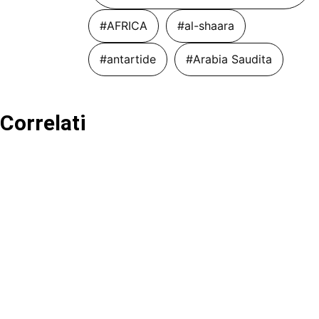
#AFRICA
#al-shaara
#antartide
#Arabia Saudita
Correlati