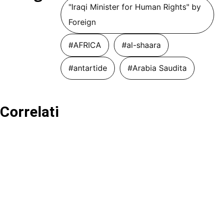
"Iraqi Minister for Human Rights" by
Foreign
#AFRICA
#al-shaara
#antartide
#Arabia Saudita
Correlati