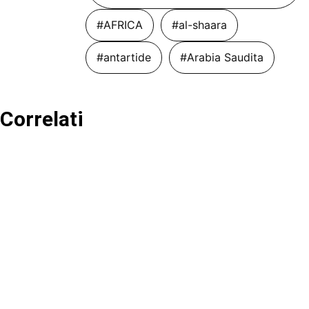
#AFRICA
#al-shaara
#antartide
#Arabia Saudita
Correlati