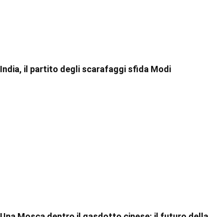
India, il partito degli scarafaggi sfida Modi
Una Mosca dentro il gasdotto cinese: il futuro della