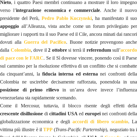
Nieto
, i quattro Paesi membri continuano a mostrare il loro impegno
verso l’
integrazione economica e commerciale
. Anche il nuov
presidente del Perù,
Pedro Pablo Kuczynski
, ha manifestato il su
appoggio
all’Alleanza, vista anche come un forum privilegiato per
migliorare i rapporti tra il suo Paese ed il Cile, ancora minati dai rancori
dovuti alla
Guerra del Pacifico
. Buone notizie provengono anche
dalla
Colombia
, dove il
2 ottobre
si terrà il
referendum
sull’
accordo
di pace con le FARC
. Se il Sì dovesse vincere, ponendo così il Paes
sul cammino per la risoluzione effettiva di un conflitto che si combatte
da cinquant’anni, la
fiducia interna ed esterna
nei confronti della
Colombia ne uscirebbe decisamente rafforzata, ponendola in una
posizione di primo rilievo
in un’area dove invece l’influenza
venezuelana sta rapidamente scemando.
Come il Mercosur, tuttavia, il blocco risente degli effetti della
crescente disillusione
di
cittadini USA
ed
europei
nei confronti dell
globalizzazione economica e degli
accordi di libero scambio
. La
vittima più illustre è il
TPP
(
Trans-Pacific Parternship
), negoziato tra 