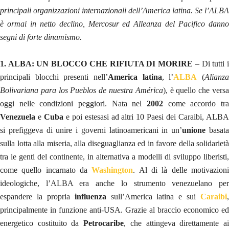
principali organizzazioni internazionali dell’America latina. Se l’ALBA
è ormai in netto declino, Mercosur ed Alleanza del Pacifico danno
segni di forte dinamismo.
1. ALBA: UN BLOCCO CHE RIFIUTA DI MORIRE
– Di tutti 
principali blocchi presenti nell’
America latina
, l’
ALBA
(
Alianz
Bolivariana para los Pueblos de nuestra América
), è quello che vers
oggi nelle condizioni peggiori. Nata nel
2002
come accordo tra
Venezuela
e
Cuba
e poi estesasi ad altri 10 Paesi dei Caraibi, ALB
si prefiggeva di unire i governi latinoamericani in un’
unione
basat
sulla lotta alla miseria, alla diseguaglianza ed in favore della solidarietà
tra le genti del continente, in alternativa a modelli di sviluppo liberisti,
come quello incarnato da
Washington
. Al di là delle motivazion
ideologiche, l’ALBA era anche lo strumento venezuelano per
espandere la propria
influenza
sull’America latina e sui
Caraibi
,
principalmente in funzione anti-USA. Grazie al braccio economico ed
energetico costituito da
Petrocaribe
, che attingeva direttamente a