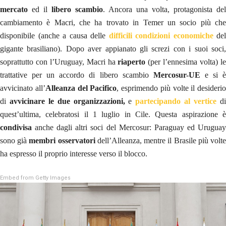
mercato
ed il
libero scambio
. Ancora una volta, protagonista del
cambiamento è Macri, che ha trovato in Temer un socio più che
disponibile (anche a causa delle
difficili condizioni economiche
del
gigante brasiliano). Dopo aver appianato gli screzi con i suoi soci,
soprattutto con l’Uruguay, Macri ha
riaperto
(per l’ennesima volta) l
trattative per un accordo di libero scambio
Mercosur-UE
e si 
avvicinato all’
Alleanza del Pacifico
, esprimendo più volte il desiderio
di
avvicinare le due organizzazioni,
e
partecipando al vertice
d
quest’ultima, celebratosi il 1 luglio in Cile. Questa aspirazione è
condivisa
anche dagli altri soci del Mercosur: Paraguay ed Uruguay
sono già
membri osservatori
dell’Alleanza, mentre il Brasile più volt
ha espresso il proprio interesse verso il blocco.
Embed from Getty Images