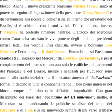
blocco. Anche il nuovo presidente brasiliano
Michel Temer
, salito a
potere in seguito all’
impeachment
della presidente
Dilma Rousseff
e
disperatamente alla ricerca di consensi sia all’interno che all’esterno del
Brasile, si è schierato con i suoi vicini. Dal canto suo, invece,
l’
Uruguay
ha preferito rimanere neutrale. L’attacco del Mercosur
contro Caracas ha suscitato le vive proteste degli unici due presidenti
rimasti fedeli alla vecchia linea chavista, ovvero il boliviano
Evo
Morales
e l’ecuadoregno
Rafael Correa
. Entrambi questi Paesi sono
candidati
all’ingresso nel Mercosur (la
Bolivia è già membro
, e per i
completamento del processo mancano solo le
ratifiche
dei parlamenti
del Paraguay e del Brasile, mentre i negoziati per l’Ecuador sono
ancora allo stadio iniziale), ma il loro attaccamento al “
bolivarismo
”
(ormai in declino in tutto il continente) rende il loro pieno ingresso nel
blocco sempre più arduo e, in definitiva, improbabile. Con gran
disappunto dei Paesi del “
Socialismo del III millennio
”, inoltre, i
Mercosur sta abbandonando le politiche stataliste dei tempi dei
Kirchner
e di
Lula
e si sta muovendo sempre di più verso il
liber