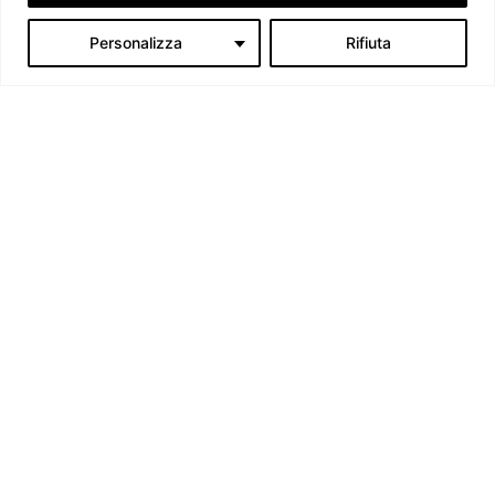
Personalizza
Rifiuta
La lunga storia dell’accordo EU-Mercosur
Filomena Ratto
-
27 Novembre 2023
Chi siamo