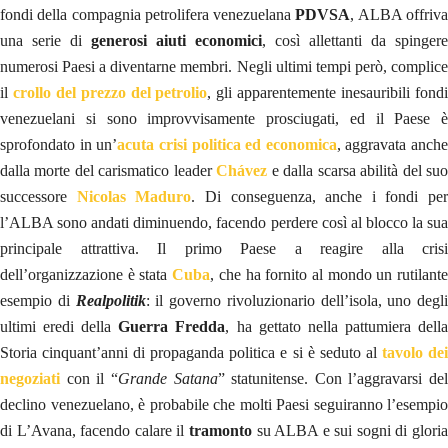
fondi della compagnia petrolifera venezuelana
PDVSA
, ALBA offriv
una serie di
generosi aiuti economici
, così allettanti da spingere
numerosi Paesi a diventarne membri. Negli ultimi tempi però, complice
il
crollo del prezzo del petrolio
, gli apparentemente inesauribili fond
venezuelani si sono improvvisamente prosciugati, ed il Paese è
sprofondato in un’
acuta crisi politica ed economica
, aggravata anche
dalla morte del carismatico leader
Chávez
e dalla scarsa abilità del su
successore
Nicolas Maduro
. Di conseguenza, anche i fondi per
l’ALBA sono andati diminuendo, facendo perdere così al blocco la sua
principale attrattiva. Il primo Paese a reagire alla crisi
dell’organizzazione è stata
Cuba
, che ha fornito al mondo un rutilant
esempio di
Realpolitik
: il governo rivoluzionario dell’isola, uno degli
ultimi eredi della
Guerra Fredda
, ha gettato nella pattumiera dell
Storia cinquant’anni di propaganda politica e si è seduto al
tavolo de
negoziati
con il “
Grande Satana
” statunitense. Con l’aggravarsi del
declino venezuelano, è probabile che molti Paesi seguiranno l’esempio
di L’Avana, facendo calare il
tramonto
su ALBA e sui sogni di glori