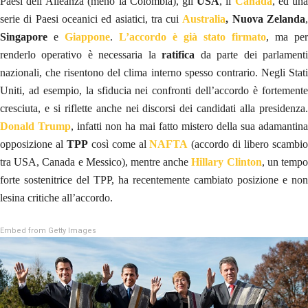
Paesi dell’Alleanza (meno la Colombia), gli
USA
, il
Canada
, ed un
serie di Paesi oceanici ed asiatici, tra cui
Australia
,
Nuova Zelanda
Singapore
e
Giappone
.
L’accordo è già stato firmato
, ma per
renderlo operativo è necessaria la
ratifica
da parte dei parlament
nazionali, che risentono del clima interno spesso contrario. Negli Stati
Uniti, ad esempio, la sfiducia nei confronti dell’accordo è fortemente
cresciuta, e si riflette anche nei discorsi dei candidati alla presidenza.
Donald Trump
, infatti non ha mai fatto mistero della sua adamantin
opposizione al
TPP
così come al
NAFTA
(accordo di libero scambi
tra USA, Canada e Messico), mentre anche
Hillary Clinton
, un temp
forte sostenitrice del TPP, ha recentemente cambiato posizione e non
lesina critiche all’accordo.
Embed from Getty Images