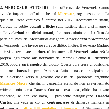
2. MERCOSUR: ATTO III?
– Le sofferenze del Venezuela stann
avendo importanti effetti anche sul
Mercosur
, organizzazione nell
quale in Paese caraibico è entrato nel 2012. Recentemente infatti,
Caracas ha subito
pesanti critiche
sulla gestione della crisi interne e
sulle
violazioni dei diritti umani
, che sono culminate nel
rifiuto
d
parte dei Paesi del Mercosur di assegnare la
presidenza pro-tempor
al Venezuela, che invece ne avrebbe diritto. Inoltre, il governo Maduro
si è visto recapitare un
duro ultimatum
: o il Venezuela
adatterà
l
propria legislazione alle normative del Mercosur entro il 1 dicembre
2016, oppure
sarà espulso
dal blocco. Questa dura presa di posizione
alquanto
inusuale
per l’America latina, nasce principalment
dall’avversione verso il governo chavista del presidente argentino
Mauricio Macri
, che già in campagna elettorale non aveva lesinat
critiche e minacce a Caracas. Questa nuova linea politica ha trovato
concorde, se non entusiasta, il presidente paraguayano
Horacio
Cartes
, che vede in ciò un
contrappasso
di dantesca memoria i
relazione alle
discutibili modalità di ingresso
del Venezuela nel